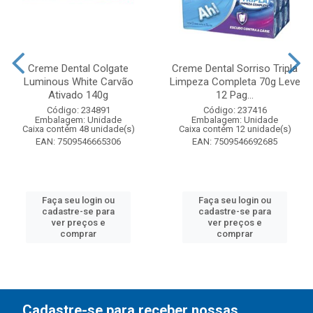
Creme Dental Colgate
Creme Dental Sorriso Tripla
Luminous White Carvão
Limpeza Completa 70g Leve
Ativado 140g
12 Pag...
Código: 234891
Código: 237416
Embalagem: Unidade
Embalagem: Unidade
Caixa contém 48 unidade(s)
Caixa contém 12 unidade(s)
EAN: 7509546665306
EAN: 7509546692685
Faça seu login ou
Faça seu login ou
cadastre-se para
cadastre-se para
ver preços e
ver preços e
comprar
comprar
Cadastre-se para receber nossas