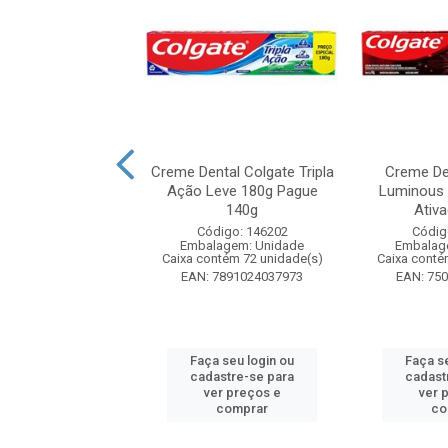
tal Colgate Tripla
Creme Dental Colgate Tripla
Creme De
ta Original Pack
Ação Leve 180g Pague
Luminous 
com 4 u...
140g
Ativ
digo: 280195
Código: 146202
Códig
agem: Unidade
Embalagem: Unidade
Embalag
ntém 6 unidade(s)
Caixa contém 72 unidade(s)
Caixa conté
7509546708607
EAN: 7891024037973
EAN: 75
 seu login ou
Faça seu login ou
Faça s
astre-se para
cadastre-se para
cadast
er preços e
ver preços e
ver 
comprar
comprar
co