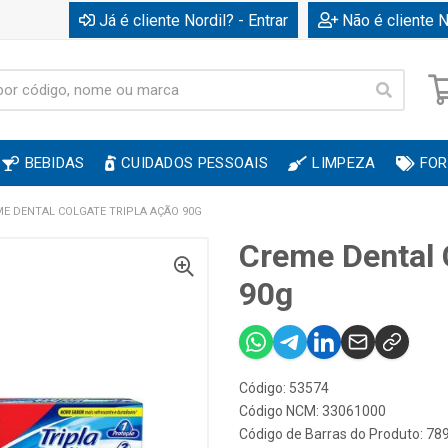
Já é cliente Nordil? - Entrar
Não é cliente N
BEBIDAS
CUIDADOS PESSOAIS
LIMPEZA
FOR
E DENTAL COLGATE TRIPLA AÇÃO 90G
Creme Dental 
90g
Código: 53574
Código NCM: 33061000
Código de Barras do Produto: 7