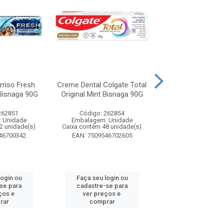
rriso Fresh
Creme Dental Colgate Total
Creme Dental Col
Bisnaga 90G
Original Mint Bisnaga 90G
Original Mint Bi
Preço...
262851
Código: 262854
Código: 26
 Unidade
Embalagem: Unidade
Embalagem: U
2 unidade(s)
Caixa contém 48 unidade(s)
Caixa contém 48 u
46700342
EAN: 7509546702605
EAN: 7509546
login ou
Faça seu login ou
Faça seu log
se para
cadastre-se para
cadastre-se
ços e
ver preços e
ver preços
rar
comprar
compra