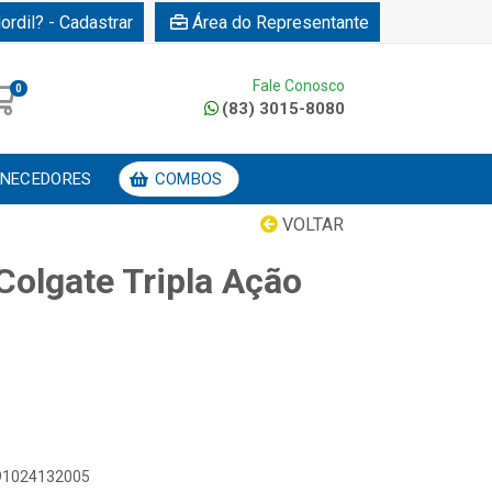
ordil? - Cadastrar
Área do Representante
Fale Conosco
0
(83) 3015-8080
NECEDORES
COMBOS
VOLTAR
Colgate Tripla Ação
891024132005