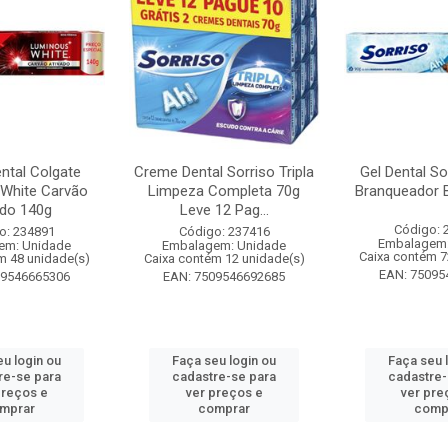
ntal Colgate
Creme Dental Sorriso Tripla
Gel Dental So
White Carvão
Limpeza Completa 70g
Branqueador 
ado 140g
Leve 12 Pag...
Código: 
o: 234891
Código: 237416
Embalagem:
em: Unidade
Embalagem: Unidade
Caixa contém 7
m 48 unidade(s)
Caixa contém 12 unidade(s)
EAN: 75095
09546665306
EAN: 7509546692685
eu login ou
Faça seu login ou
Faça seu 
re-se para
cadastre-se para
cadastre-
preços e
ver preços e
ver pre
mprar
comprar
comp