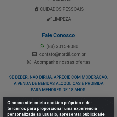
CUIDADOS PESSOAIS
LIMPEZA
Fale Conosco
(83) 3015-8080
contato@nordil.com.br
Acompanhe nossas ofertas
SE BEBER, NÃO DIRIJA. APRECIE COM MODERAÇÃO.
A VENDA DE BEBIDAS ALCOÓLICAS É PROIBIDA
PARA MENORES DE 18 ANOS.
O nosso site coleta cookies próprios e de
Nordil Distribuidora - Avenida Liberdade, 2738, Bloco F -
terceiros para proporcionar uma experiência
Sesi - Bayeux/PB - CEP 58.111-400 - CNPJ
personalizada ao usuário, apresentar publicidade