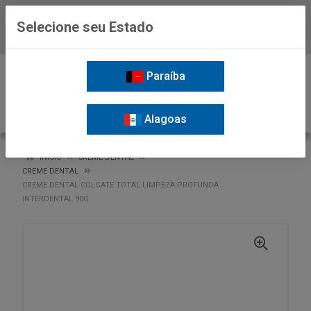
Selecione seu Estado
Baixe já o APP da Nordil
0
Paraíba
Alagoas
VOLTAR
INÍCIO
CREME DENTAL
CREME DENTAL
CREME DENTAL COLGATE TOTAL LIMPEZA PROFUNDA
INTERDENTAL 90G