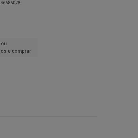
9546686028
 ou
ços e comprar