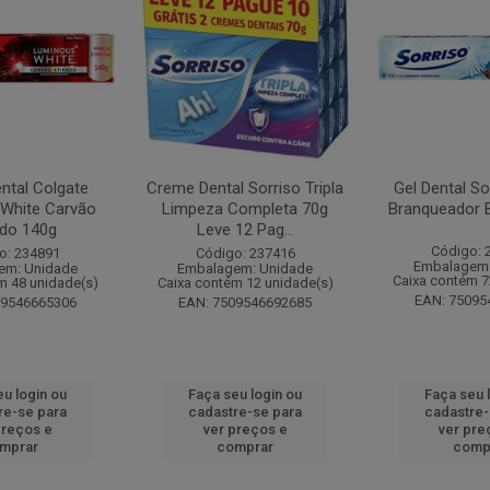
ntal Colgate
Creme Dental Sorriso Tripla
Gel Dental So
White Carvão
Limpeza Completa 70g
Branqueador 
ado 140g
Leve 12 Pag...
Código: 
o: 234891
Código: 237416
Embalagem:
em: Unidade
Embalagem: Unidade
Caixa contém 7
m 48 unidade(s)
Caixa contém 12 unidade(s)
EAN: 75095
09546665306
EAN: 7509546692685
eu login ou
Faça seu login ou
Faça seu 
re-se para
cadastre-se para
cadastre-
preços e
ver preços e
ver pre
mprar
comprar
comp