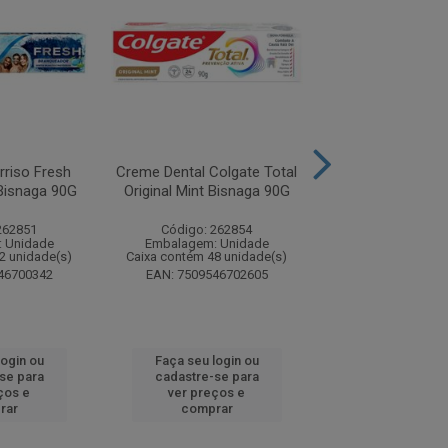
rriso Fresh
Creme Dental Colgate Total
Creme Dental Col
Bisnaga 90G
Original Mint Bisnaga 90G
Original Mint Bi
Preço...
262851
Código: 262854
Código: 26
 Unidade
Embalagem: Unidade
Embalagem: U
2 unidade(s)
Caixa contém 48 unidade(s)
Caixa contém 48 u
46700342
EAN: 7509546702605
EAN: 7509546
login ou
Faça seu login ou
Faça seu log
se para
cadastre-se para
cadastre-se
ços e
ver preços e
ver preços
rar
comprar
compra