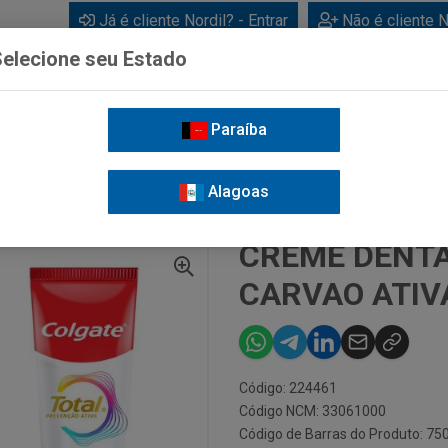
Já é cliente Nordil? - Entrar
Não é cliente N
elecione seu Estado
Paraíba
BEBIDAS
CUIDADOS PESSOAIS
LIMPEZA
FOR
Alagoas
E DENTAL COLGATE TOTAL 12 CARVAO ATIVADO 180G
CREME DENTA
CARVAO ATIV
Código: 224461
Código NCM: 33061000
Código de Barras do Produto: 7