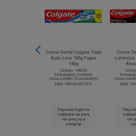
tal Colgate Tripla
Creme Dental Colgate Tripla
Creme De
ta Original Pack
Ação Leve 180g Pague
Luminous 
com 4 u...
140g
Ativ
digo: 280195
Código: 146202
Códig
agem: Unidade
Embalagem: Unidade
Embalag
ntém 6 unidade(s)
Caixa contém 72 unidade(s)
Caixa conté
7509546708607
EAN: 7891024037973
EAN: 75
 seu login ou
Faça seu login ou
Faça s
astre-se para
cadastre-se para
cadast
er preços e
ver preços e
ver 
comprar
comprar
co