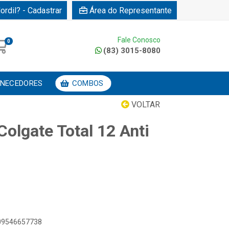
ordil? - Cadastrar
Área do Representante
Fale Conosco
0
(83) 3015-8080
NECEDORES
COMBOS
VOLTAR
olgate Total 12 Anti
509546657738