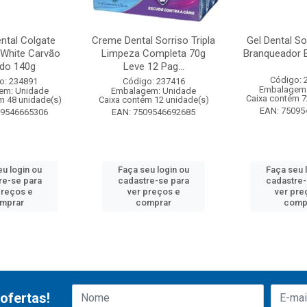
ntal Colgate
Creme Dental Sorriso Tripla
Gel Dental So
White Carvão
Limpeza Completa 70g
Branqueador 
ado 140g
Leve 12 Pag...
Código: 
o: 234891
Código: 237416
Embalagem:
em: Unidade
Embalagem: Unidade
Caixa contém 7
m 48 unidade(s)
Caixa contém 12 unidade(s)
EAN: 75095
09546665306
EAN: 7509546692685
eu login ou
Faça seu login ou
Faça seu 
re-se para
cadastre-se para
cadastre-
preços e
ver preços e
ver pre
mprar
comprar
comp
ofertas!