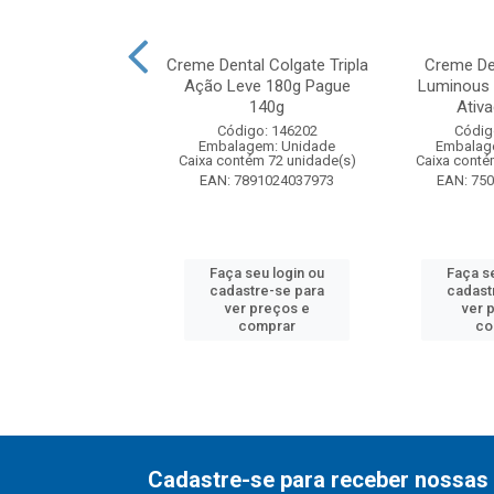
tal Colgate Tripla
Creme Dental Colgate Tripla
Creme De
ta Original Pack
Ação Leve 180g Pague
Luminous 
com 4 u...
140g
Ativ
digo: 280195
Código: 146202
Códig
agem: Unidade
Embalagem: Unidade
Embalag
ntém 6 unidade(s)
Caixa contém 72 unidade(s)
Caixa conté
7509546708607
EAN: 7891024037973
EAN: 75
 seu login ou
Faça seu login ou
Faça s
astre-se para
cadastre-se para
cadast
er preços e
ver preços e
ver 
comprar
comprar
co
Cadastre-se para receber nossas 