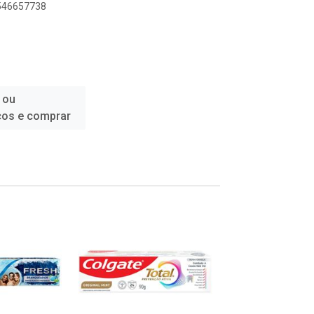
9546657738
 ou
ços e comprar