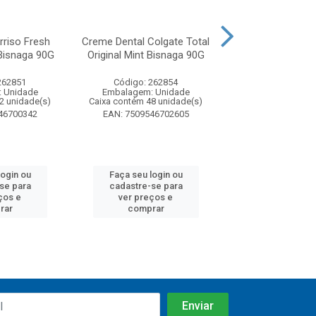
rriso Fresh
Creme Dental Colgate Total
Creme Dental Col
Bisnaga 90G
Original Mint Bisnaga 90G
Original Mint Bi
Preço...
262851
Código: 262854
Código: 26
 Unidade
Embalagem: Unidade
Embalagem: U
2 unidade(s)
Caixa contém 48 unidade(s)
Caixa contém 48 u
46700342
EAN: 7509546702605
EAN: 7509546
login ou
Faça seu login ou
Faça seu log
se para
cadastre-se para
cadastre-se
ços e
ver preços e
ver preços
rar
comprar
compra