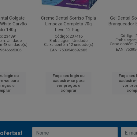
ntal Colgate
Creme Dental Sorriso Tripla
Gel Dental So
White Carvão
Limpeza Completa 70g
Branqueador 
ado 140g
Leve 12 Pag...
Código: 
o: 234891
Código: 237416
Embalagem:
em: Unidade
Embalagem: Unidade
Caixa contém 7
m 48 unidade(s)
Caixa contém 12 unidade(s)
EAN: 75095
09546665306
EAN: 7509546692685
eu login ou
Faça seu login ou
Faça seu 
re-se para
cadastre-se para
cadastre-
preços e
ver preços e
ver pre
mprar
comprar
comp
ofertas!