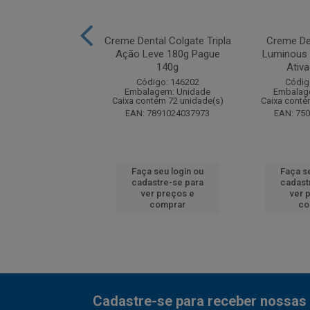
tal Colgate Tripla
Creme Dental Colgate Tripla
Creme De
ta Original Pack
Ação Leve 180g Pague
Luminous 
com 4 u...
140g
Ativ
digo: 280195
Código: 146202
Códig
agem: Unidade
Embalagem: Unidade
Embalag
ntém 6 unidade(s)
Caixa contém 72 unidade(s)
Caixa conté
7509546708607
EAN: 7891024037973
EAN: 75
 seu login ou
Faça seu login ou
Faça s
astre-se para
cadastre-se para
cadast
er preços e
ver preços e
ver 
comprar
comprar
co
Cadastre-se para receber nossas 