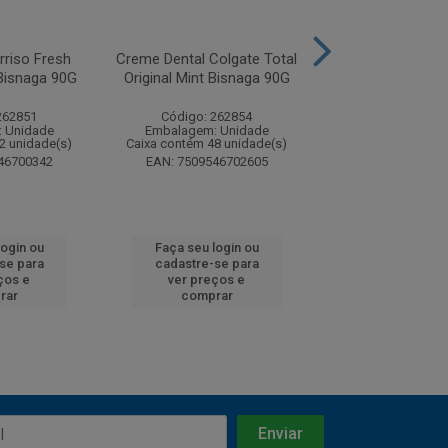
rriso Fresh
Creme Dental Colgate Total
Creme Dental Col
Bisnaga 90G
Original Mint Bisnaga 90G
Original Mint Bi
Preço...
262851
Código: 262854
Código: 26
 Unidade
Embalagem: Unidade
Embalagem: U
2 unidade(s)
Caixa contém 48 unidade(s)
Caixa contém 48 u
46700342
EAN: 7509546702605
EAN: 7509546
login ou
Faça seu login ou
Faça seu log
se para
cadastre-se para
cadastre-se
ços e
ver preços e
ver preços
rar
comprar
compra