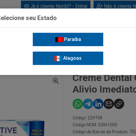
Já é cliente Nordil? - Entrar
Não é cliente N
elecione seu Estado
Paraíba
BEBIDAS
CUIDADOS PESSOAIS
LIMPEZA
FOR
Alagoas
E DENTAL COLGATE SENSITIVE PRO ALIVIO IMEDIATO EXTREME 140G
Creme Dental 
Alivio Imedia
Código: 229758
Código NCM: 33061000
Código de Barras do Produto: 7