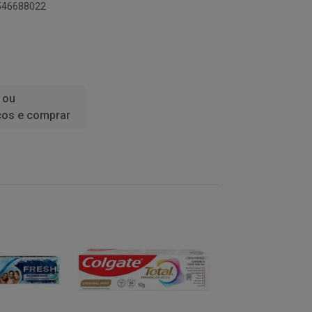
9546688022
 ou
ços e comprar