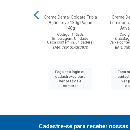
tal Colgate Tripla
Creme Dental Colgate Tripla
Creme De
ta Original Pack
Ação Leve 180g Pague
Luminous 
com 4 u...
140g
Ativ
digo: 280195
Código: 146202
Códig
agem: Unidade
Embalagem: Unidade
Embalag
ntém 6 unidade(s)
Caixa contém 72 unidade(s)
Caixa conté
7509546708607
EAN: 7891024037973
EAN: 75
 seu login ou
Faça seu login ou
Faça s
astre-se para
cadastre-se para
cadast
er preços e
ver preços e
ver 
comprar
comprar
co
Cadastre-se para receber nossas 