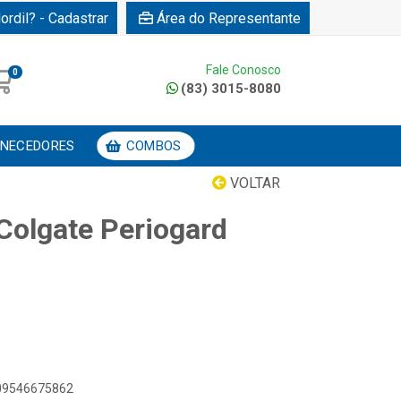
ordil? - Cadastrar
Área do Representante
Fale Conosco
0
(83) 3015-8080
NECEDORES
COMBOS
VOLTAR
Colgate Periogard
509546675862