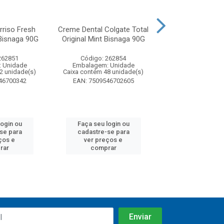
rriso Fresh
Creme Dental Colgate Total
Creme Dental Col
Bisnaga 90G
Original Mint Bisnaga 90G
Original Mint Bi
Preço...
262851
Código: 262854
Código: 26
 Unidade
Embalagem: Unidade
Embalagem: U
2 unidade(s)
Caixa contém 48 unidade(s)
Caixa contém 48 u
46700342
EAN: 7509546702605
EAN: 7509546
login ou
Faça seu login ou
Faça seu log
se para
cadastre-se para
cadastre-se
ços e
ver preços e
ver preços
rar
comprar
compra