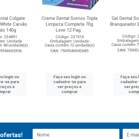
ntal Colgate
Creme Dental Sorriso Tripla
Gel Dental So
White Carvão
Limpeza Completa 70g
Branqueador 
ado 140g
Leve 12 Pag...
Código: 
o: 234891
Código: 237416
Embalagem:
em: Unidade
Embalagem: Unidade
Caixa contém 7
m 48 unidade(s)
Caixa contém 12 unidade(s)
EAN: 75095
09546665306
EAN: 7509546692685
eu login ou
Faça seu login ou
Faça seu 
re-se para
cadastre-se para
cadastre-
preços e
ver preços e
ver pre
mprar
comprar
comp
ofertas!