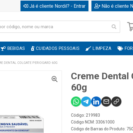
Já é cliente Nordil? - Entrar
Não é cliente N
BEBIDAS
CUIDADOS PESSOAIS
LIMPEZA
FOR
E DENTAL COLGATE PERIOGARD 60G
Creme Dental 
60g
Código: 219983
Código NCM: 33061000
Código de Barras do Produto: 7