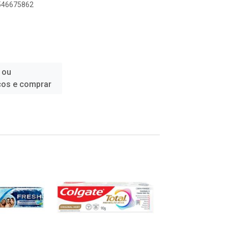
9546675862
 ou
ços e comprar