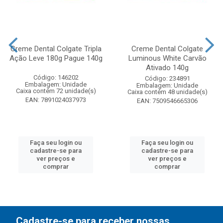
Creme Dental Colgate Tripla
Creme Dental Colgate
Ação Leve 180g Pague 140g
Luminous White Carvão
Ativado 140g
Código: 146202
Código: 234891
Embalagem: Unidade
Embalagem: Unidade
Caixa contém 72 unidade(s)
Caixa contém 48 unidade(s)
EAN: 7891024037973
EAN: 7509546665306
Faça seu login ou
Faça seu login ou
cadastre-se para
cadastre-se para
ver preços e
ver preços e
comprar
comprar
Cadastre-se para receber nossas