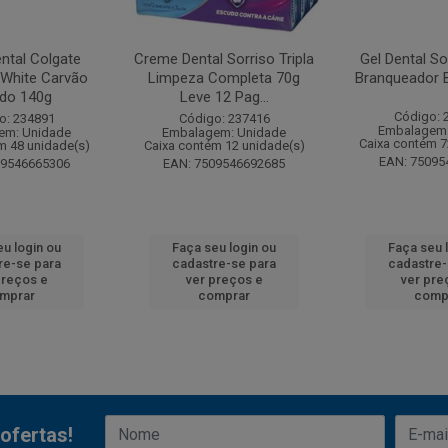
ntal Colgate
Creme Dental Sorriso Tripla
Gel Dental So
White Carvão
Limpeza Completa 70g
Branqueador 
ado 140g
Leve 12 Pag...
Código: 
o: 234891
Código: 237416
Embalagem:
em: Unidade
Embalagem: Unidade
Caixa contém 7
m 48 unidade(s)
Caixa contém 12 unidade(s)
EAN: 75095
09546665306
EAN: 7509546692685
eu login ou
Faça seu login ou
Faça seu 
re-se para
cadastre-se para
cadastre-
preços e
ver preços e
ver pre
mprar
comprar
comp
ofertas!