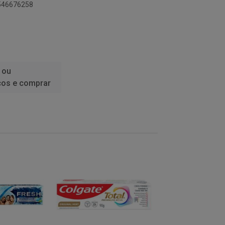
9546676258
 ou
ços e comprar