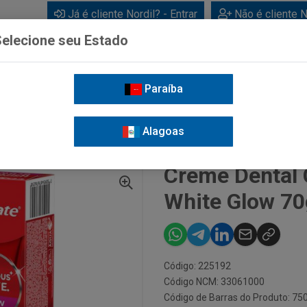
Já é cliente Nordil? - Entrar
Não é cliente N
elecione seu Estado
Paraíba
BEBIDAS
CUIDADOS PESSOAIS
LIMPEZA
FOR
Alagoas
ME DENTAL COLGATE LUMINOUS WHITE GLOW 70G
Creme Dental 
White Glow 70
Código: 225192
Código NCM: 33061000
Código de Barras do Produto: 7