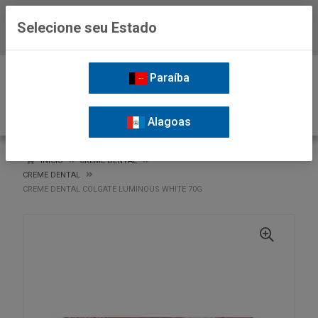
Selecione seu Estado
Baixe já o APP da Nordil
0
Paraíba
Alagoas
VOLTAR
INÍCIO
CREME DENTAL
CREME DENTAL
CREME DENTAL COLGATE LUMINOUS WHITE 70G