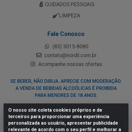
CUIDADOS PESSOAIS
LIMPEZA
Fale Conosco
(83) 3015-8080
contato@nordil.com.br
Acompanhe nossas ofertas
SE BEBER, NÃO DIRIJA. APRECIE COM MODERAÇÃO.
A VENDA DE BEBIDAS ALCOÓLICAS É PROIBIDA
PARA MENORES DE 18 ANOS.
O nosso site coleta cookies próprios e de
Nordil Distribuidora - Avenida Liberdade, 2738, Bloco F -
terceiros para proporcionar uma experiência
Sesi - Bayeux/PB - CEP 58.111-400 - CNPJ
personalizada ao usuário, apresentar publicidade
03.775.813/0001-41
relevante de acordo com o seu perfil e melhorar a