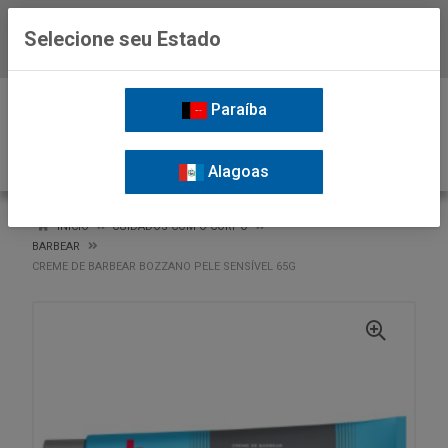
Selecione seu Estado
Baixe já o APP da Nordil
0
Paraíba
Alagoas
VOLTAR
INÍCIO
CUIDADOS COM O CORPO
BARBEAR
CREME DE BARBEAR BOZZANO PELE SENSÍVEL 65G