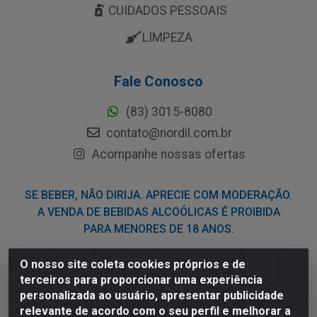
CUIDADOS PESSOAIS
LIMPEZA
Fale Conosco
(83) 3015-8080
contato@nordil.com.br
Acompanhe nossas ofertas
SE BEBER, NÃO DIRIJA. APRECIE COM MODERAÇÃO.
A VENDA DE BEBIDAS ALCOÓLICAS É PROIBIDA
PARA MENORES DE 18 ANOS.
O nosso site coleta cookies próprios e de
Nordil Distribuidora - Avenida Liberdade, 2738, Bloco F -
terceiros para proporcionar uma experiência
Sesi - Bayeux/PB - CEP 58.111-400 - CNPJ
personalizada ao usuário, apresentar publicidade
03.775.813/0001-41
relevante de acordo com o seu perfil e melhorar a