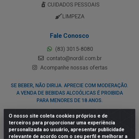
CUIDADOS PESSOAIS
LIMPEZA
Fale Conosco
(83) 3015-8080
contato@nordil.com.br
Acompanhe nossas ofertas
SE BEBER, NÃO DIRIJA. APRECIE COM MODERAÇÃO.
A VENDA DE BEBIDAS ALCOÓLICAS É PROIBIDA
PARA MENORES DE 18 ANOS.
O nosso site coleta cookies próprios e de
Nordil Distribuidora - Avenida Liberdade, 2738, Bloco F -
terceiros para proporcionar uma experiência
Sesi - Bayeux/PB - CEP 58.111-400 - CNPJ
personalizada ao usuário, apresentar publicidade
03.775.813/0001-41
relevante de acordo com o seu perfil e melhorar a