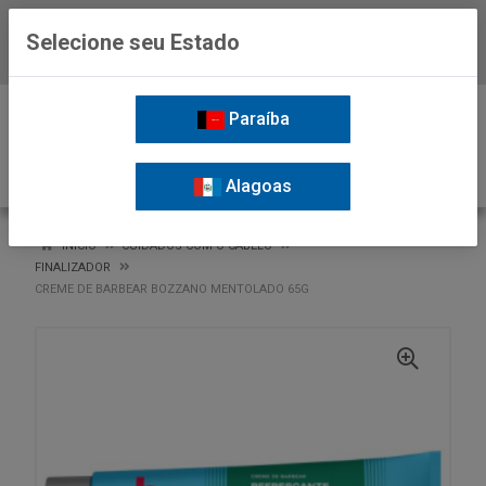
Selecione seu Estado
Baixe já o APP da Nordil
0
Paraíba
Alagoas
VOLTAR
INÍCIO
CUIDADOS COM O CABELO
FINALIZADOR
CREME DE BARBEAR BOZZANO MENTOLADO 65G