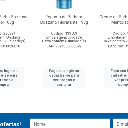
Barba Bozzano
Espuma de Barbear
Creme de Barb
ol 100g
Bozzano Hidratante 193g
Mentola
o: 280891
Código: 139503
Código: 
em: Unidade
Embalagem: Unidade
Embalagem:
m 12 unidade(s)
Caixa contém 6 unidade(s)
Caixa contém 2
91350026610
EAN: 7891350000092
EAN: 78913
u login ou
Faça seu login ou
Faça seu 
re-se para
cadastre-se para
cadastre-
preços e
ver preços e
ver pre
mprar
comprar
comp
ofertas!