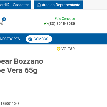
ordil? - Cadastrar
Área do Representante
Fale Conosco
0
(83) 3015-8080
NECEDORES
COMBOS
VOLTAR
bear Bozzano
oe Vera 65g
891350011043