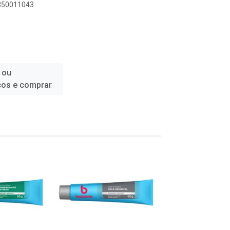
1350011043
 ou
ços e comprar