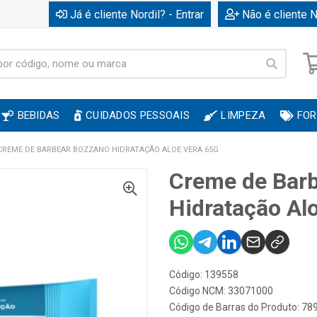
Já é cliente Nordil? - Entrar
Não é cliente N
BEBIDAS
CUIDADOS PESSOAIS
LIMPEZA
FOR
CREME DE BARBEAR BOZZANO HIDRATAÇÃO ALOE VERA 65G
Creme de Bar
Hidratação Al
Código: 139558
Código NCM: 33071000
Código de Barras do Produto: 7