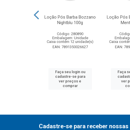
izador Monange
Loção Pós Barba Bozzano
Loção Pós 
nda Capilar
Nightblu 100g
Ment
strução 30ml
Código: 280890
Códig
digo: 190038
Embalagem: Unidade
Embalag
agem: Unidade
Caixa contém 12 unidade(s)
Caixa conté
ntém 12 unidade(s)
EAN: 7891350026627
EAN: 78
7896235353553
 seu login ou
Faça seu login ou
Faça se
astre-se para
cadastre-se para
cadast
er preços e
ver preços e
ver 
comprar
comprar
co
Cadastre-se para receber nossas 