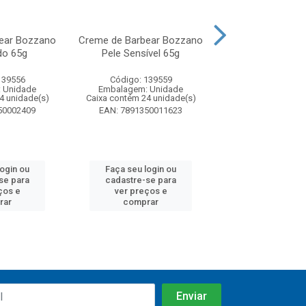
ear Bozzano
Creme de Barbear Bozzano
Espuma de B
do 65g
Pele Sensível 65g
Bozzano Refresc
Sensível 1
139556
Código: 139559
Código: 141
 Unidade
Embalagem: Unidade
Embalagem: U
4 unidade(s)
Caixa contém 24 unidade(s)
Caixa contém 6 u
50002409
EAN: 7891350011623
EAN: 7891350
login ou
Faça seu login ou
Faça seu log
se para
cadastre-se para
cadastre-se 
ços e
ver preços e
ver preços
rar
comprar
comprar