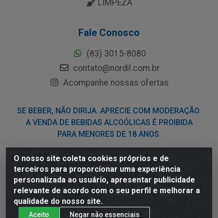
LIMPEZA
Fale Conosco
(83) 3015-8080
contato@nordil.com.br
Acompanhe nossas ofertas
SE BEBER, NÃO DIRIJA. APRECIE COM MODERAÇÃO.
A VENDA DE BEBIDAS ALCOÓLICAS É PROIBIDA
PARA MENORES DE 18 ANOS.
O nosso site coleta cookies próprios e de
Nordil Distribuidora - Avenida Liberdade, 2738, Bloco F -
terceiros para proporcionar uma experiência
Sesi - Bayeux/PB - CEP 58.111-400 - CNPJ
personalizada ao usuário, apresentar publicidade
03.775.813/0001-41
relevante de acordo com o seu perfil e melhorar a
qualidade do nosso site.
Aceito
Negar não essenciais