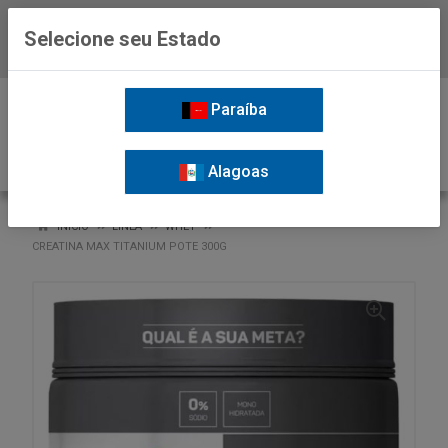
Selecione seu Estado
Baixe já o APP da Nordil
0
Paraíba
Alagoas
VOLTAR
INÍCIO
LINEA
WHEY
CREATINA MAX TITANIUM POTE 300G