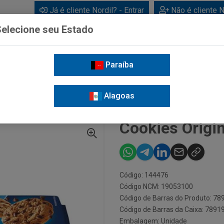
Já é cliente Nordil? - Entrar
Não é cliente N
elecione seu Estado
Paraíba
BEBIDAS
CUIDADOS PESSOAIS
LIMPEZA
FOR
Alagoas
 ORIGINAL VISCONTI 60G
Cookies Origin
Código: 144476
Código NCM: 19053100
Código de Barras do Produto: 7
Código de Barras da Caixa: 789
Embalagem: Unidade