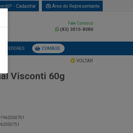
ordil? - Cadastrar
Área do Representante
Fale Conosco
0
(83) 3015-8080
NECEDORES
COMBOS
VOLTAR
al Visconti 60g
891962050751
1962050751