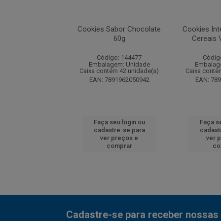
Integrais Cacau e
Cookies Sabor Chocolate
Cookies Int
s Visconti 60g
60g
Cereais 
digo: 144478
Código: 144477
Códig
agem: Unidade
Embalagem: Unidade
Embalag
ntém 42 unidade(s)
Caixa contém 42 unidade(s)
Caixa conté
7891962051741
EAN: 7891962050942
EAN: 78
 seu login ou
Faça seu login ou
Faça se
astre-se para
cadastre-se para
cadast
er preços e
ver preços e
ver 
comprar
comprar
co
Cadastre-se para receber nossas 