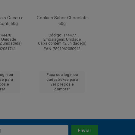
rais Cacau e
Cookies Sabor Chocolate
Cookies Integrai
conti 60g
60g
Cereais Visco
144478
Código: 144477
Código: 144
 Unidade
Embalagem: Unidade
Embalagem: U
2 unidade(s)
Caixa contém 42 unidade(s)
Caixa contém 42 u
62051741
EAN: 7891962050942
EAN: 7891962
login ou
Faça seu login ou
Faça seu log
se para
cadastre-se para
cadastre-se 
ços e
ver preços e
ver preços
rar
comprar
comprar