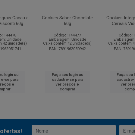
egrais Cacau e
Cookies Sabor Chocolate
Cookies Integ
Visconti 60g
60g
Cereais Vis
o: 144478
Código: 144477
Código: 
em: Unidade
Embalagem: Unidade
Embalagem:
m 42 unidade(s)
Caixa contém 42 unidade(s)
Caixa contém 4
91962051741
EAN: 7891962050942
EAN: 78919
u login ou
Faça seu login ou
Faça seu 
re-se para
cadastre-se para
cadastre-
preços e
ver preços e
ver pre
mprar
comprar
comp
ofertas!