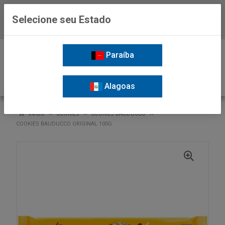
Selecione seu Estado
Baixe já o APP da Nordil
0
Paraíba
Alagoas
VOLTAR
INÍCIO
COOKIES
COOKIES BAUDUCCO
COOKIES BAUDUCCO ORIGINAL 100G