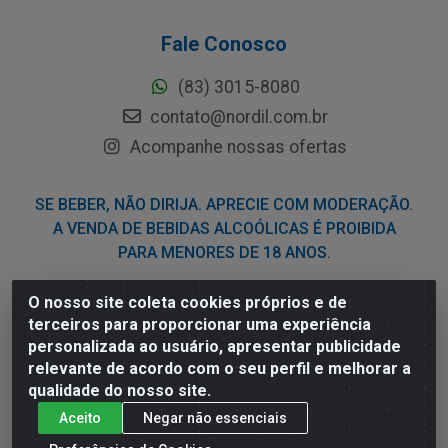
Fale Conosco
(83) 3015-8080
contato@nordil.com.br
Acompanhe nossas ofertas
SE BEBER, NÃO DIRIJA. APRECIE COM MODERAÇÃO.
A VENDA DE BEBIDAS ALCOÓLICAS É PROIBIDA
PARA MENORES DE 18 ANOS.
O nosso site coleta cookies próprios e de
Nordil Distribuidora - Avenida Liberdade, 2738, Bloco F -
terceiros para proporcionar uma experiência
Sesi - Bayeux/PB - CEP 58.111-400 - CNPJ
personalizada ao usuário, apresentar publicidade
03.775.813/0001-41
relevante de acordo com o seu perfil e melhorar a
qualidade do nosso site.
Aceito
Negar não essenciais