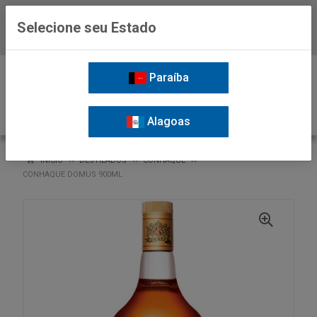
Selecione seu Estado
Baixe já o APP da Nordil
0
Paraíba
Alagoas
VOLTAR
INÍCIO
DESTILADOS
CONHAQUE
CONHAQUE DOMUS 900ML