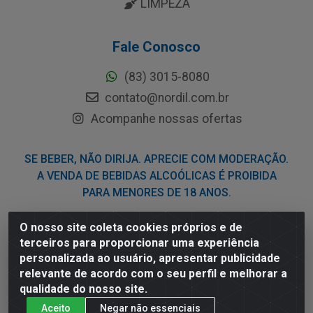
LIMPEZA
Fale Conosco
(83) 3015-8080
contato@nordil.com.br
Acompanhe nossas ofertas
SE BEBER, NÃO DIRIJA. APRECIE COM MODERAÇÃO.
A VENDA DE BEBIDAS ALCOÓLICAS É PROIBIDA
PARA MENORES DE 18 ANOS.
O nosso site coleta cookies próprios e de
Nordil Distribuidora - Avenida Liberdade, 2738, Bloco F -
terceiros para proporcionar uma experiência
Sesi - Bayeux/PB - CEP 58.111-400 - CNPJ
personalizada ao usuário, apresentar publicidade
03.775.813/0001-41
relevante de acordo com o seu perfil e melhorar a
qualidade do nosso site.
Aceito
Negar não essenciais