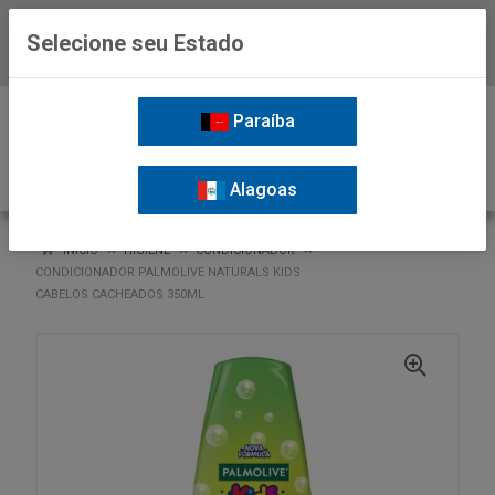
Selecione seu Estado
Baixe já o APP da Nordil
0
Paraíba
Alagoas
VOLTAR
INÍCIO
HIGIENE
CONDICIONADOR
CONDICIONADOR PALMOLIVE NATURALS KIDS
CABELOS CACHEADOS 350ML