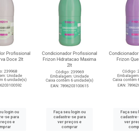
or Profissional
Condicionador Profissional
Condicionador 
rva Doce 2lt
Frizon Hidratacao Maxima
Frizon Quer
2lt
o: 239968
Código: 
Código: 239969
em: Unidade
Embalagem:
Embalagem: Unidade
ém 6 unidade(s)
Caixa contém 
Caixa contém 6 unidade(s)
96203100592
EAN: 78962
EAN: 7896203100615
eu login ou
Faça seu login ou
Faça seu 
re-se para
cadastre-se para
cadastre-
preços e
ver preços e
ver pre
mprar
comprar
comp