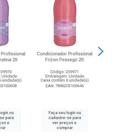
Profissional
Condicionador Profissional
Condicionador Pr
atina 2lt
Frizon Pessego 2lt
Frizon Arga
239970
Código: 239971
Código: 23
 Unidade
Embalagem: Unidade
Embalagem: U
6 unidade(s)
Caixa contém 6 unidade(s)
Caixa contém 6 u
03100608
EAN: 7896203100646
EAN: 7896203
login ou
Faça seu login ou
Faça seu log
se para
cadastre-se para
cadastre-se
ços e
ver preços e
ver preços
rar
comprar
compra