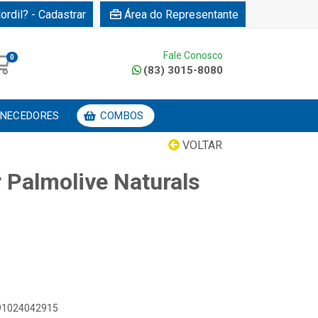
ordil? - Cadastrar
Área do Representante
Fale Conosco
0
(83) 3015-8080
NECEDORES
COMBOS
VOLTAR
 Palmolive Naturals
891024042915