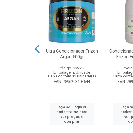
onador Palmolive
Ultra Condicionador Frizon
Condicionad
ls Anti Armado
Argan 500gr
Frizon E
350ml
Código: 239930
Códig
digo: 53854
Embalagem: Unidade
Embalag
agem: Unidade
Caixa contém 12 unidade(s)
Caixa cont
ntém 6 unidade(s)
EAN: 7896203104644
EAN: 78
7891024174432
 seu login ou
Faça seu login ou
Faça s
astre-se para
cadastre-se para
cadast
er preços e
ver preços e
ver 
comprar
comprar
co