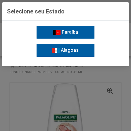
Selecione seu Estado
Baixe já o APP da Nordil
0
Paraíba
Alagoas
VOLTAR
INÍCIO
HIGIENE
CONDICIONADOR
CONDICIONADOR PALMOLIVE COLAGENO 350ML