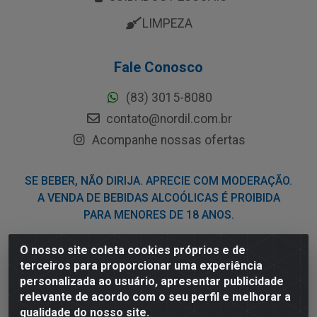
LIMPEZA
Fale Conosco
(83) 3015-8080
contato@nordil.com.br
Acompanhe nossas ofertas
SE BEBER, NÃO DIRIJA. APRECIE COM MODERAÇÃO.
A VENDA DE BEBIDAS ALCOÓLICAS É PROIBIDA
PARA MENORES DE 18 ANOS.
O nosso site coleta cookies próprios e de
Nordil Distribuidora - Avenida Liberdade, 2738, Bloco F -
terceiros para proporcionar uma experiência
Sesi - Bayeux/PB - CEP 58.111-400 - CNPJ
personalizada ao usuário, apresentar publicidade
03.775.813/0001-41
relevante de acordo com o seu perfil e melhorar a
qualidade do nosso site.