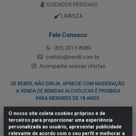
CUIDADOS PESSOAIS
LIMPEZA
Fale Conosco
(83) 3015-8080
contato@nordil.com.br
Acompanhe nossas ofertas
SE BEBER, NÃO DIRIJA. APRECIE COM MODERAÇÃO.
A VENDA DE BEBIDAS ALCOÓLICAS É PROIBIDA
PARA MENORES DE 18 ANOS.
O nosso site coleta cookies próprios e de
Nordil Distribuidora - Avenida Liberdade, 2738, Bloco F -
terceiros para proporcionar uma experiência
Sesi - Bayeux/PB - CEP 58.111-400 - CNPJ
personalizada ao usuário, apresentar publicidade
03.775.813/0001-41
relevante de acordo com o seu perfil e melhorar a