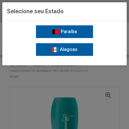
Selecione seu Estado
Baixe já o APP da Nordil
0
Paraíba
Alagoas
VOLTAR
INÍCIO
HIGIENE
CONDICIONADOR
CONDICIONADOR MONANGE RESTAURA QUE GOSTO
325ML