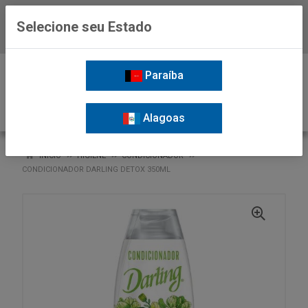
Selecione seu Estado
Baixe já o APP da Nordil
0
Paraíba
Alagoas
VOLTAR
INÍCIO
HIGIENE
CONDICIONADOR
CONDICIONADOR DARLING DETOX 350ML