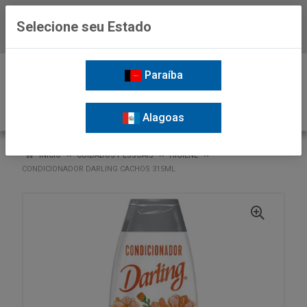
Selecione seu Estado
Baixe já o APP da Nordil
0
Paraíba
Alagoas
VOLTAR
INÍCIO
CUIDADOS PESSOAIS
HIGIENE
CONDICIONADOR DARLING CACHOS 315ML