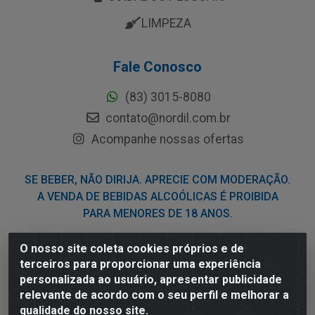
LIMPEZA
Fale Conosco
(83) 3015-8080
contato@nordil.com.br
Acompanhe nossas ofertas
SE BEBER, NÃO DIRIJA. APRECIE COM MODERAÇÃO.
A VENDA DE BEBIDAS ALCOÓLICAS É PROIBIDA
PARA MENORES DE 18 ANOS.
O nosso site coleta cookies próprios e de
Nordil Distribuidora - Avenida Liberdade, 2738, Bloco F -
terceiros para proporcionar uma experiência
Sesi - Bayeux/PB - CEP 58.111-400 - CNPJ
personalizada ao usuário, apresentar publicidade
03.775.813/0001-41
relevante de acordo com o seu perfil e melhorar a
qualidade do nosso site.