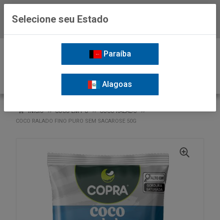
Selecione seu Estado
Baixe já o APP da Nordil
0
Paraíba
Alagoas
VOLTAR
INÍCIO
COCO EM PO
COCO RALADO
COCO RALADO FINO PURO SEM SACAROSE 50G