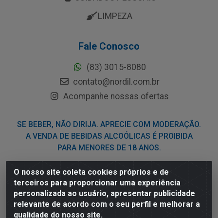
LIMPEZA
Fale Conosco
(83) 3015-8080
contato@nordil.com.br
Acompanhe nossas ofertas
SE BEBER, NÃO DIRIJA. APRECIE COM MODERAÇÃO.
A VENDA DE BEBIDAS ALCOÓLICAS É PROIBIDA
PARA MENORES DE 18 ANOS.
O nosso site coleta cookies próprios e de
Nordil Distribuidora - Avenida Liberdade, 2738, Bloco F -
terceiros para proporcionar uma experiência
Sesi - Bayeux/PB - CEP 58.111-400 - CNPJ
personalizada ao usuário, apresentar publicidade
03.775.813/0001-41
relevante de acordo com o seu perfil e melhorar a
qualidade do nosso site.