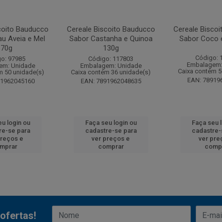
coito Bauducco
Cereale Biscoito Bauducco
Cereale Bisco
u Aveia e Mel
Sabor Castanha e Quinoa
Sabor Coco 
170g
130g
Código: 
o: 97985
Código: 117803
Embalagem:
em: Unidade
Embalagem: Unidade
Caixa contém 5
m 50 unidade(s)
Caixa contém 36 unidade(s)
EAN: 78919
91962045160
EAN: 7891962048635
u login ou
Faça seu login ou
Faça seu 
re-se para
cadastre-se para
cadastre-
preços e
ver preços e
ver pre
mprar
comprar
comp
ofertas!