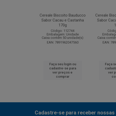
Biscoito Bauducco
Cereale Biscoito Bauducco
Cereale Bis
r Leite 165g
Sabor Cacau e Castanha
Sabor Caca
170g
digo: 97984
Código: 112744
Códig
agem: Unidade
Embalagem: Unidade
Embalag
ntém 50 unidade(s)
Caixa contém 50 unidade(s)
Caixa conté
7891962045177
EAN: 7891962047560
EAN: 78
 seu login ou
Faça seu login ou
Faça se
astre-se para
cadastre-se para
cadast
er preços e
ver preços e
ver 
comprar
comprar
co
Cadastre-se para receber nossas 