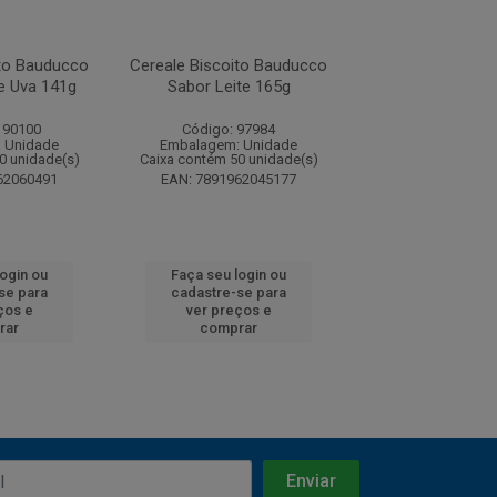
ito Bauducco
Cereale Biscoito Bauducco
Cereale Biscoito
e Uva 141g
Sabor Leite 165g
Sabor Cacau e 
170g
190100
Código: 97984
Código: 112
 Unidade
Embalagem: Unidade
Embalagem: U
0 unidade(s)
Caixa contém 50 unidade(s)
Caixa contém 50 u
62060491
EAN: 7891962045177
EAN: 7891962
login ou
Faça seu login ou
Faça seu log
se para
cadastre-se para
cadastre-se 
ços e
ver preços e
ver preços
rar
comprar
comprar