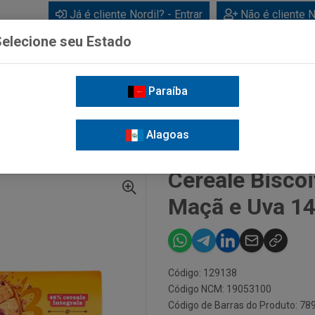
Já é cliente Nordil? - Entrar
Não é cliente N
elecione seu Estado
Paraíba
BEBIDAS
CUIDADOS PESSOAIS
LIMPEZA
FOR
Alagoas
CEREALE BISCOITO BAUDUCCO SABOR MAÇÃ E UVA 141G
Cereale Bisco
Maçã e Uva 1
Código: 129138
Código NCM: 19053100
Código de Barras do Produto: 7