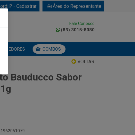
ordil? - Cadastrar
Área do Representante
Fale Conosco
0
(83) 3015-8080
NECEDORES
COMBOS
VOLTAR
ito Bauducco Sabor
41g
891962051079