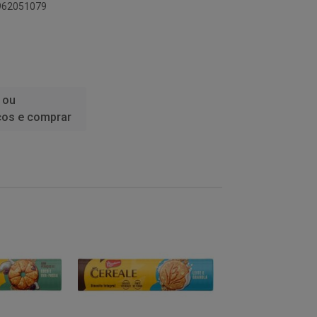
1962051079
 ou
ços e comprar