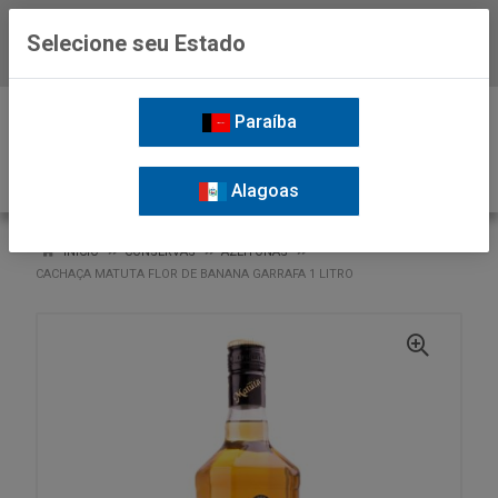
Selecione seu Estado
Baixe já o APP da Nordil
0
Paraíba
Alagoas
VOLTAR
INÍCIO
CONSERVAS
AZEITONAS
CACHAÇA MATUTA FLOR DE BANANA GARRAFA 1 LITRO