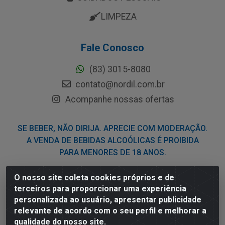
LIMPEZA
Fale Conosco
(83) 3015-8080
contato@nordil.com.br
Acompanhe nossas ofertas
SE BEBER, NÃO DIRIJA. APRECIE COM MODERAÇÃO.
A VENDA DE BEBIDAS ALCOÓLICAS É PROIBIDA
PARA MENORES DE 18 ANOS.
O nosso site coleta cookies próprios e de
Nordil Distribuidora - Avenida Liberdade, 2738, Bloco F -
terceiros para proporcionar uma experiência
Sesi - Bayeux/PB - CEP 58.111-400 - CNPJ
personalizada ao usuário, apresentar publicidade
03.775.813/0001-41
relevante de acordo com o seu perfil e melhorar a
qualidade do nosso site.