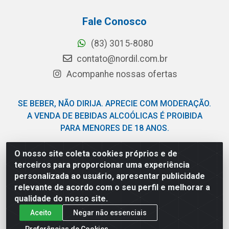
Fale Conosco
(83) 3015-8080
contato@nordil.com.br
Acompanhe nossas ofertas
SE BEBER, NÃO DIRIJA. APRECIE COM MODERAÇÃO.
A VENDA DE BEBIDAS ALCOÓLICAS É PROIBIDA
PARA MENORES DE 18 ANOS.
O nosso site coleta cookies próprios e de
Nordil Distribuidora - Avenida Liberdade, 2738, Bloco F -
terceiros para proporcionar uma experiência
Sesi - Bayeux/PB - CEP 58.111-400 - CNPJ
personalizada ao usuário, apresentar publicidade
03.775.813/0001-41
relevante de acordo com o seu perfil e melhorar a
qualidade do nosso site.
Aceito
Negar não essenciais
Preferências de Cookies