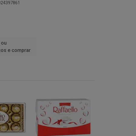
8024397861
 ou
ços e comprar