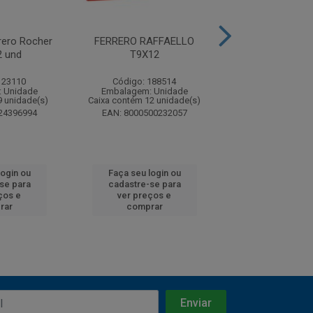
ero Rocher
FERRERO RAFFAELLO
Bombons Ferrer
 und
T9X12
com 3 u
123110
Código: 188514
Código: 51
 Unidade
Embalagem: Unidade
Embalagem: U
9 unidade(s)
Caixa contém 12 unidade(s)
Caixa contém 96 u
24396994
EAN: 8000500232057
EAN: 78909
login ou
Faça seu login ou
Faça seu log
se para
cadastre-se para
cadastre-se
ços e
ver preços e
ver preços
rar
comprar
compra