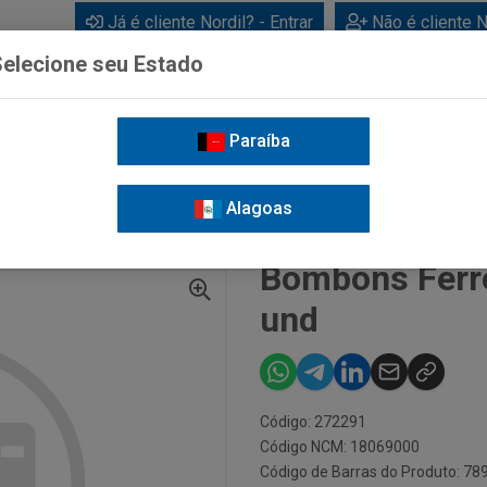
Já é cliente Nordil? - Entrar
Não é cliente N
elecione seu Estado
Paraíba
BEBIDAS
CUIDADOS PESSOAIS
LIMPEZA
FOR
Alagoas
RAIS
BOMBONS FERRERO ROCHER COM 10 UND
Bombons Ferr
und
Código: 272291
Código NCM: 18069000
Código de Barras do Produto: 7