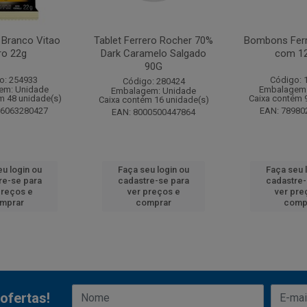
 Branco Vitao
Tablet Ferrero Rocher 70%
Bombons Ferr
ro 22g
Dark Caramelo Salgado
com 12
90G
o: 254933
Código: 
Código: 280424
em: Unidade
Embalagem:
Embalagem: Unidade
m 48 unidade(s)
Caixa contém 
Caixa contém 16 unidade(s)
96063280427
EAN: 78980
EAN: 8000500447864
eu login ou
Faça seu login ou
Faça seu 
re-se para
cadastre-se para
cadastre-
preços e
ver preços e
ver pre
mprar
comprar
comp
ofertas!