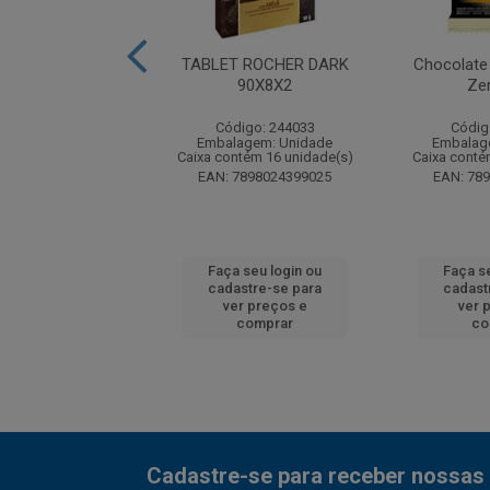
ROCHER AO LEITE
TABLET ROCHER DARK
Chocolate
90X8X2
90X8X2
Ze
digo: 244034
Código: 244033
Códig
agem: Unidade
Embalagem: Unidade
Embalag
ntém 16 unidade(s)
Caixa contém 16 unidade(s)
Caixa conté
7898024399001
EAN: 7898024399025
EAN: 78
 seu login ou
Faça seu login ou
Faça s
astre-se para
cadastre-se para
cadast
er preços e
ver preços e
ver 
comprar
comprar
co
Cadastre-se para receber nossas 