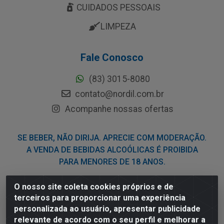
CUIDADOS PESSOAIS
LIMPEZA
Fale Conosco
(83) 3015-8080
contato@nordil.com.br
Acompanhe nossas ofertas
SE BEBER, NÃO DIRIJA. APRECIE COM MODERAÇÃO.
A VENDA DE BEBIDAS ALCOÓLICAS É PROIBIDA
PARA MENORES DE 18 ANOS.
O nosso site coleta cookies próprios e de
Nordil Distribuidora - Avenida Liberdade, 2738, Bloco F -
terceiros para proporcionar uma experiência
Sesi - Bayeux/PB - CEP 58.111-400 - CNPJ
personalizada ao usuário, apresentar publicidade
03.775.813/0001-41
relevante de acordo com o seu perfil e melhorar a