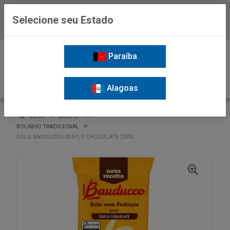
Selecione seu Estado
Baixe já o APP da Nordil
0
Paraíba
Alagoas
VOLTAR
INÍCIO
CARB UP
BOLINHO TRADICIONAL
BOLO BAUDUCCO DUPLO CHOCOLATE 200G