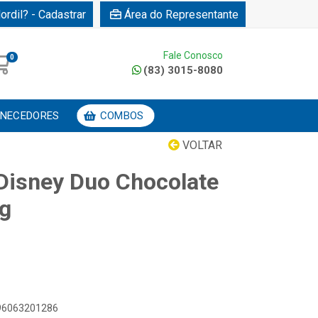
ordil? - Cadastrar
Área do Representante
Fale Conosco
0
(83) 3015-8080
NECEDORES
COMBOS
VOLTAR
 Disney Duo Chocolate
g
896063201286