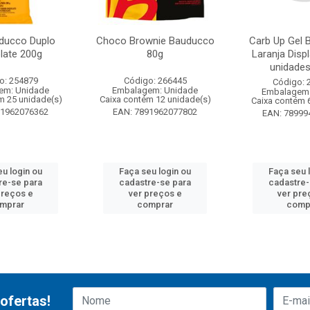
ducco Duplo
Choco Brownie Bauducco
Carb Up Gel 
late 200g
80g
Laranja Disp
unidades 
o: 254879
Código: 266445
Código: 
em: Unidade
Embalagem: Unidade
Embalagem:
m 25 unidade(s)
Caixa contém 12 unidade(s)
Caixa contém 
91962076362
EAN: 7891962077802
EAN: 78999
eu login ou
Faça seu login ou
Faça seu 
re-se para
cadastre-se para
cadastre-
preços e
ver preços e
ver pre
mprar
comprar
comp
ofertas!