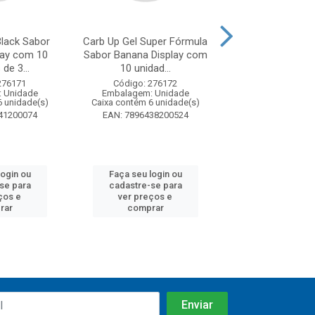
Black Sabor
Carb Up Gel Super Fórmula
Bolinho Bauducc
lay com 10
Sabor Banana Display com
40g Display 
de 3...
10 unidad...
unidade
276171
Código: 276172
Código: 21
 Unidade
Embalagem: Unidade
Embalagem: U
6 unidade(s)
Caixa contém 6 unidade(s)
Caixa contém 144 
41200074
EAN: 7896438200524
EAN: 7891962
login ou
Faça seu login ou
Faça seu log
se para
cadastre-se para
cadastre-se
ços e
ver preços e
ver preços
rar
comprar
compra