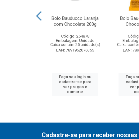
auducco Cenoura
Bolo Bauducco Laranja
Bolo Bau
hocolate 200g
com Chocolate 200g
Choco
digo: 254880
Código: 254878
Códig
agem: Unidade
Embalagem: Unidade
Embalag
ntém 25 unidade(s)
Caixa contém 25 unidade(s)
Caixa conté
7891962076379
EAN: 7891962076355
EAN: 78
 seu login ou
Faça seu login ou
Faça s
astre-se para
cadastre-se para
cadast
er preços e
ver preços e
ver 
comprar
comprar
co
Cadastre-se para receber nossas 