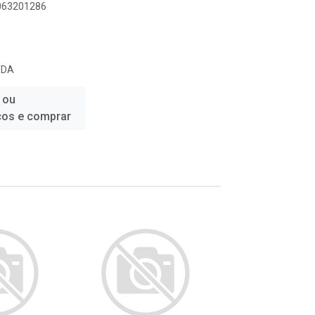
6063201286
TDA
 ou
ços e comprar