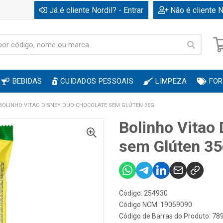
Já é cliente Nordil? - Entrar
Não é cliente N
BEBIDAS
CUIDADOS PESSOAIS
LIMPEZA
FOR
BOLINHO VITAO DISNEY DUO CHOCOLATE SEM GLÚTEN 35G
Bolinho Vitao
sem Glúten 35
Código: 254930
Código NCM: 19059090
Código de Barras do Produto: 7