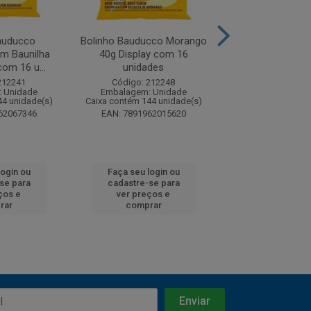
auducco
Bolinho Bauducco Morango
Bolinho Bauducco
m Baunilha
40g Display com 16
com Chocolate 40
com 16 u...
unidades
com 16 ..
212241
Código: 212248
Código: 21
 Unidade
Embalagem: Unidade
Embalagem: U
44 unidade(s)
Caixa contém 144 unidade(s)
Caixa contém 144 
62067346
EAN: 7891962015620
EAN: 7891962
login ou
Faça seu login ou
Faça seu log
se para
cadastre-se para
cadastre-se
ços e
ver preços e
ver preços
rar
comprar
compra