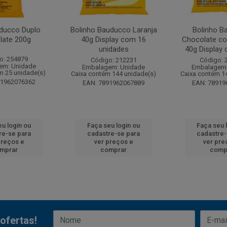
ducco Duplo
Bolinho Bauducco Laranja
Bolinho B
late 200g
40g Display com 16
Chocolate co
unidades
40g Display 
o: 254879
Código: 212231
Código: 
em: Unidade
Embalagem: Unidade
Embalagem:
m 25 unidade(s)
Caixa contém 144 unidade(s)
Caixa contém 1
91962076362
EAN: 7891962067889
EAN: 78919
eu login ou
Faça seu login ou
Faça seu 
re-se para
cadastre-se para
cadastre-
preços e
ver preços e
ver pre
mprar
comprar
comp
ofertas!