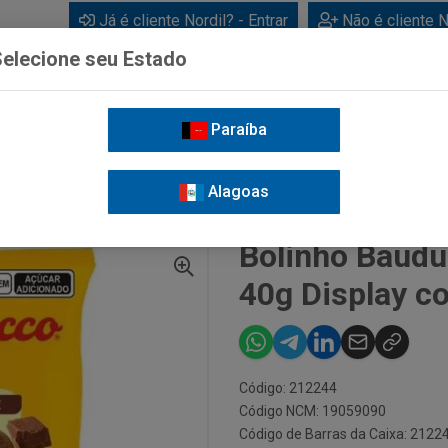
Já é cliente Nordil? - Entrar
Não é cliente N
elecione seu Estado
Paraíba
BEBIDAS
CUIDADOS PESSOAIS
LIMPEZA
FOR
Alagoas
LINHO BAUDUCCO DUPLO CHOCOLATE 40G DISPLAY COM 16 UNIDADES
Bolinho Baudu
40g Display c
Código: 212244
Código NCM: 19059090
Código de Barras da Caixa: 2122