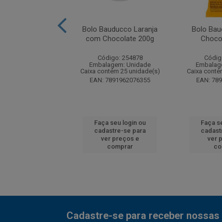
 Patrulha Canina
Bolo Bauducco Laranja
Bolo Bau
lha c/ Recheio
com Chocolate 200g
Choco
ocolate 40g
Código: 254878
Códig
digo: 232337
Embalagem: Unidade
Embalag
agem: Unidade
Caixa contém 25 unidade(s)
Caixa conté
tém 120 unidade(s)
EAN: 7891962076355
EAN: 78
7896003739695
 seu login ou
Faça seu login ou
Faça s
astre-se para
cadastre-se para
cadast
er preços e
ver preços e
ver 
comprar
comprar
co
Cadastre-se para receber nossas 