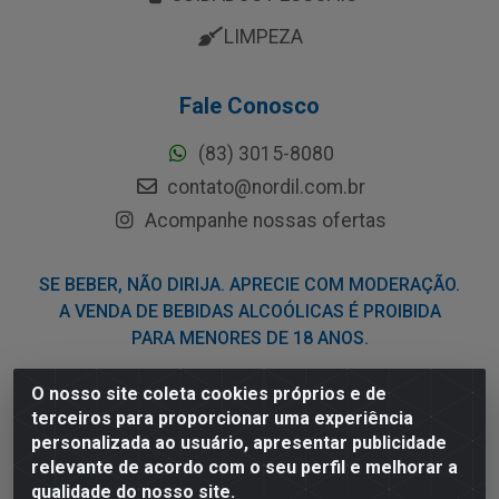
LIMPEZA
Fale Conosco
(83) 3015-8080
contato@nordil.com.br
Acompanhe nossas ofertas
SE BEBER, NÃO DIRIJA. APRECIE COM MODERAÇÃO.
A VENDA DE BEBIDAS ALCOÓLICAS É PROIBIDA
PARA MENORES DE 18 ANOS.
O nosso site coleta cookies próprios e de
Nordil Distribuidora - Avenida Liberdade, 2738, Bloco F -
terceiros para proporcionar uma experiência
Sesi - Bayeux/PB - CEP 58.111-400 - CNPJ
personalizada ao usuário, apresentar publicidade
03.775.813/0001-41
relevante de acordo com o seu perfil e melhorar a
qualidade do nosso site.