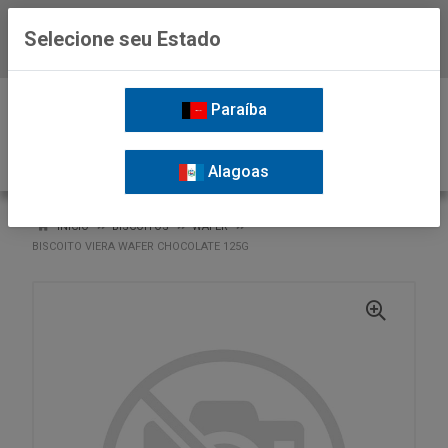
Selecione seu Estado
Baixe já o APP da Nordil
0
Paraíba
Alagoas
VOLTAR
INÍCIO
BISCOITOS
WAFER
BISCOITO VIERA WAFER CHOCOLATE 125G