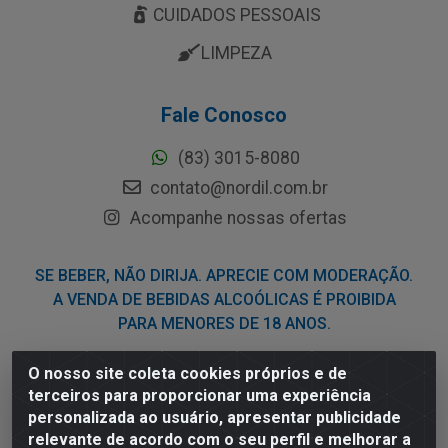
CUIDADOS PESSOAIS
LIMPEZA
Fale Conosco
(83) 3015-8080
contato@nordil.com.br
Acompanhe nossas ofertas
SE BEBER, NÃO DIRIJA. APRECIE COM MODERAÇÃO.
A VENDA DE BEBIDAS ALCOÓLICAS É PROIBIDA
PARA MENORES DE 18 ANOS.
O nosso site coleta cookies próprios e de
Nordil Distribuidora - Avenida Liberdade, 2738, Bloco F -
terceiros para proporcionar uma experiência
Sesi - Bayeux/PB - CEP 58.111-400 - CNPJ
personalizada ao usuário, apresentar publicidade
03.775.813/0001-41
relevante de acordo com o seu perfil e melhorar a