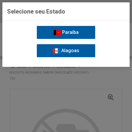
Selecione seu Estado
Baixe já o APP da Nordil
0
Paraíba
Alagoas
VOLTAR
INÍCIO
BISCOITOS
RECHEADOS
BISCOITO RECHEADO SABOR CHOCOLATE VISCONTI
73G