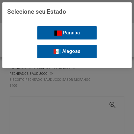
Selecione seu Estado
Baixe já o APP da Nordil
0
Paraíba
Alagoas
VOLTAR
INÍCIO
BISCOITOS RECHEADOS
RECHEADOS BAUDUCCO
BISCOITO RECHEADO BAUDUCCO SABOR MORANGO
140G