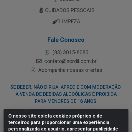
CUIDADOS PESSOAIS
LIMPEZA
Fale Conosco
(83) 3015-8080
contato@nordil.com.br
Acompanhe nossas ofertas
SE BEBER, NÃO DIRIJA. APRECIE COM MODERAÇÃO.
A VENDA DE BEBIDAS ALCOÓLICAS É PROIBIDA
PARA MENORES DE 18 ANOS.
O nosso site coleta cookies próprios e de
Nordil Distribuidora - Avenida Liberdade, 2738, Bloco F -
terceiros para proporcionar uma experiência
Sesi - Bayeux/PB - CEP 58.111-400 - CNPJ
personalizada ao usuário, apresentar publicidade