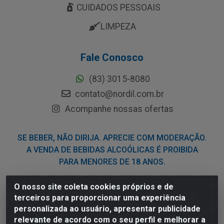
CUIDADOS PESSOAIS
LIMPEZA
Fale Conosco
(83) 3015-8080
contato@nordil.com.br
Acompanhe nossas ofertas
SE BEBER, NÃO DIRIJA. APRECIE COM MODERAÇÃO.
A VENDA DE BEBIDAS ALCOÓLICAS É PROIBIDA
PARA MENORES DE 18 ANOS.
O nosso site coleta cookies próprios e de
Nordil Distribuidora - Avenida Liberdade, 2738, Bloco F -
terceiros para proporcionar uma experiência
Sesi - Bayeux/PB - CEP 58.111-400 - CNPJ
personalizada ao usuário, apresentar publicidade
03.775.813/0001-41
relevante de acordo com o seu perfil e melhorar a