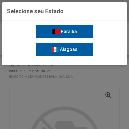
Selecione seu Estado
Baixe já o APP da Nordil
0
Paraíba
Alagoas
VOLTAR
INÍCIO
BISCOITOS
BISCOITOS RECHEADOS
BISCOITO MILKA MOUSSE BAUNILHA 124G