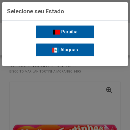
Selecione seu Estado
Baixe já o APP da Nordil
0
Paraíba
Alagoas
VOLTAR
INÍCIO
TORTINHA
TORTINHA
BISCOITO MARILAN TORTINHA MORANGO 140G