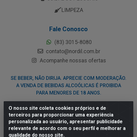
LIMPEZA
Fale Conosco
(83) 3015-8080
contato@nordil.com.br
Acompanhe nossas ofertas
SE BEBER, NÃO DIRIJA. APRECIE COM MODERAÇÃO.
A VENDA DE BEBIDAS ALCOÓLICAS É PROIBIDA
PARA MENORES DE 18 ANOS.
O nosso site coleta cookies próprios e de
Nordil Distribuidora - Avenida Liberdade, 2738, Bloco F -
terceiros para proporcionar uma experiência
Sesi - Bayeux/PB - CEP 58.111-400 - CNPJ
personalizada ao usuário, apresentar publicidade
03.775.813/0001-41
relevante de acordo com o seu perfil e melhorar a
qualidade do nosso site.