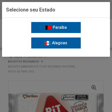
Selecione seu Estado
Baixe já o APP da Nordil
0
Paraíba
Alagoas
VOLTAR
INÍCIO
BISCOITOS
BISCOITOS RECHEADOS
BISCOITO MARILAN PIT STOP RECHEADO INTEGRAL
PEITO DE PERU 91G