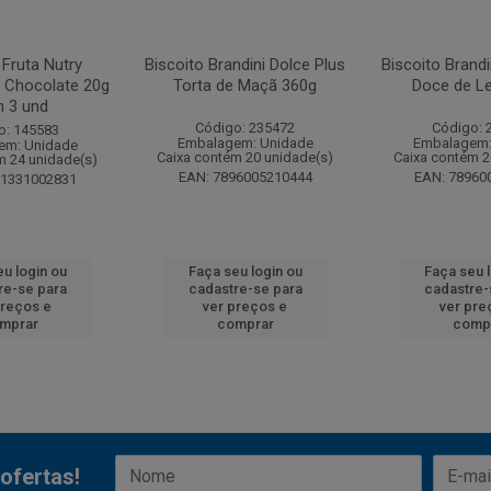
 Fruta Nutry
Biscoito Brandini Dolce Plus
Biscoito Brandi
 Chocolate 20g
Torta de Maçã 360g
Doce de Le
 3 und
Código: 235472
Código: 
o: 145583
Embalagem: Unidade
Embalagem:
em: Unidade
Caixa contém 20 unidade(s)
Caixa contém 2
m 24 unidade(s)
EAN: 7896005210444
EAN: 78960
91331002831
u login ou
Faça seu login ou
Faça seu 
re-se para
cadastre-se para
cadastre-
preços e
ver preços e
ver pre
mprar
comprar
comp
ofertas!