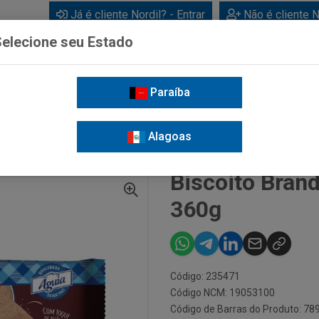
Já é cliente Nordil? - Entrar
Não é cliente N
elecione seu Estado
Paraíba
BEBIDAS
CUIDADOS PESSOAIS
LIMPEZA
FOR
Alagoas
BISCOITO BRANDINI DOLCE PLUS CAFÉ 360G
Biscoito Brand
360g
Código: 235471
Código NCM: 19053100
Código de Barras do Produto: 7