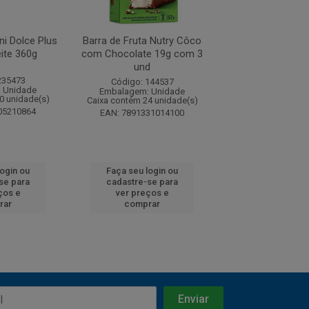
ni Dolce Plus
Barra de Fruta Nutry Côco
Barra de Fruta
ite 360g
com Chocolate 19g com 3
Banana com Choc
und
com 3 u
235473
Código: 144537
Código: 145
 Unidade
Embalagem: Unidade
Embalagem: U
0 unidade(s)
Caixa contém 24 unidade(s)
Caixa contém 24 u
05210864
EAN: 7891331014100
EAN: 7891331
login ou
Faça seu login ou
Faça seu log
se para
cadastre-se para
cadastre-se 
ços e
ver preços e
ver preços
rar
comprar
comprar