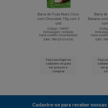
Brandini Dolce Plus
Barra de Fruta Nutry Côco
Barra de
de Leite 360g
com Chocolate 19g com 3
Banana com
und
com
digo: 235473
Código: 144537
Códig
agem: Unidade
Embalagem: Unidade
Embalag
ntém 20 unidade(s)
Caixa contém 24 unidade(s)
Caixa conté
7896005210864
EAN: 7891331014100
EAN: 78
 seu login ou
Faça seu login ou
Faça se
astre-se para
cadastre-se para
cadast
er preços e
ver preços e
ver 
comprar
comprar
co
Cadastre-se para receber nossas 