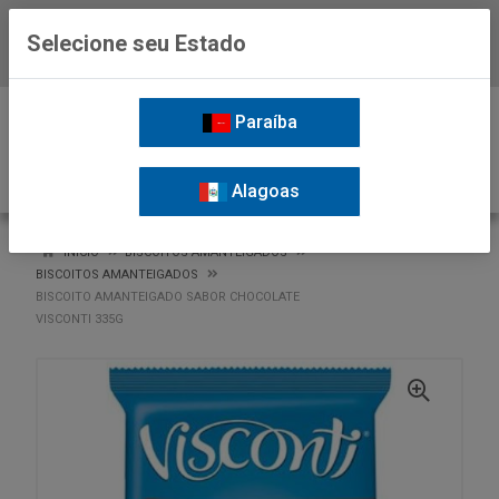
Selecione seu Estado
Baixe já o APP da Nordil
0
Paraíba
Alagoas
VOLTAR
INÍCIO
BISCOITOS AMANTEIGADOS
BISCOITOS AMANTEIGADOS
BISCOITO AMANTEIGADO SABOR CHOCOLATE
VISCONTI 335G