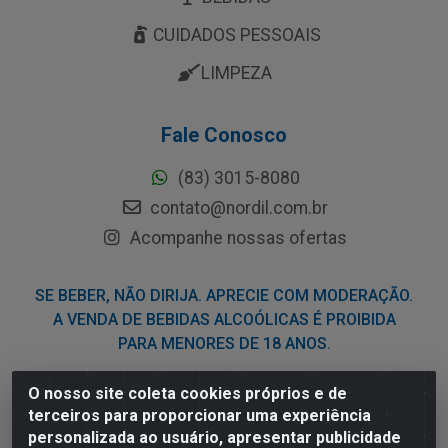
CUIDADOS PESSOAIS
LIMPEZA
Fale Conosco
(83) 3015-8080
contato@nordil.com.br
Acompanhe nossas ofertas
SE BEBER, NÃO DIRIJA. APRECIE COM MODERAÇÃO.
A VENDA DE BEBIDAS ALCOÓLICAS É PROIBIDA
PARA MENORES DE 18 ANOS.
O nosso site coleta cookies próprios e de
Nordil Distribuidora - Avenida Liberdade, 2738, Bloco F -
terceiros para proporcionar uma experiência
Sesi - Bayeux/PB - CEP 58.111-400 - CNPJ
personalizada ao usuário, apresentar publicidade