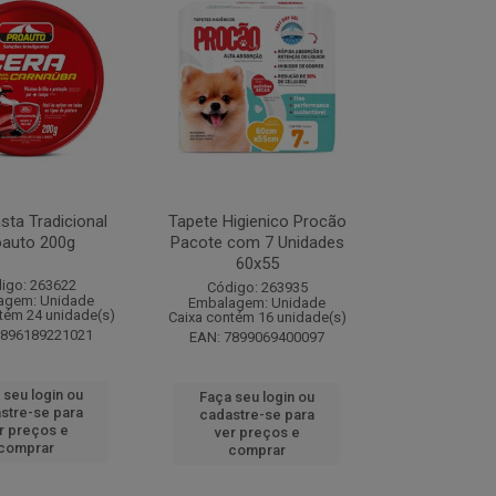
sta Tradicional
Tapete Higienico Procão
oauto 200g
Pacote com 7 Unidades
60x55
igo: 263622
Código: 263935
agem: Unidade
Embalagem: Unidade
tém 24 unidade(s)
Caixa contém 16 unidade(s)
7896189221021
EAN: 7899069400097
 seu login ou
Faça seu login ou
stre-se para
cadastre-se para
r preços e
ver preços e
comprar
comprar