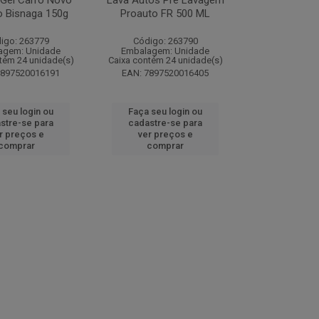
 Gel Carro Novo
Lava Autos Pré Lavagem
o Bisnaga 150g
Proauto FR 500 ML
igo: 263779
Código: 263790
agem: Unidade
Embalagem: Unidade
tém 24 unidade(s)
Caixa contém 24 unidade(s)
7897520016191
EAN: 7897520016405
 seu login ou
Faça seu login ou
stre-se para
cadastre-se para
r preços e
ver preços e
comprar
comprar