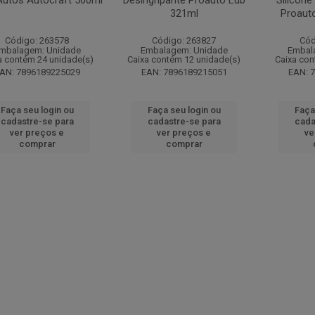
Autos Autocraft 500ml
Desingripante Proauto Lub
Silicone
321ml
Proaut
Código: 263578
Código: 263827
Cód
mbalagem: Unidade
Embalagem: Unidade
Embal
a contém 24 unidade(s)
Caixa contém 12 unidade(s)
Caixa con
AN: 7896189225029
EAN: 7896189215051
EAN: 
Faça seu login ou
Faça seu login ou
Faça
cadastre-se para
cadastre-se para
cada
ver preços e
ver preços e
ve
comprar
comprar