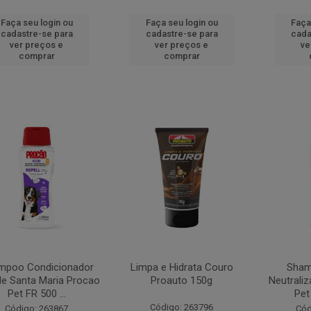
Faça seu login ou
Faça seu login ou
Faça
cadastre-se para
cadastre-se para
cada
ver preços e
ver preços e
ve
comprar
comprar
mpoo Condicionador
Limpa e Hidrata Couro
Sham
de Santa Maria Procao
Proauto 150g
Neutrali
Pet FR 500 ...
Pet
Código: 263796
Código: 263867
Cód