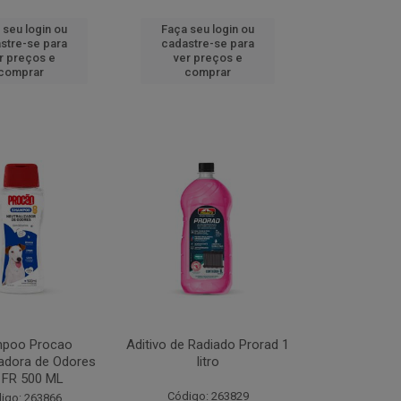
 seu login ou
Faça seu login ou
stre-se para
cadastre-se para
r preços e
ver preços e
comprar
comprar
poo Procao
Aditivo de Radiado Prorad 1
zadora de Odores
litro
 FR 500 ML
Código: 263829
igo: 263866