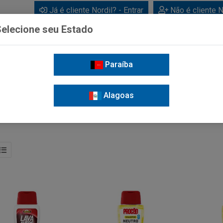
Já é cliente Nordil? - Entrar
Não é cliente N
elecione seu Estado
Paraíba
BEBIDAS
CUIDADOS PESSOAIS
LIMPEZA
FOR
Alagoas