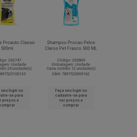
s Proauto Classic
Shampoo Procao Pelos
500ml
Claros Pet Frasco 500 ML
igo: 263747
Código: 263869
agem: Unidade
Embalagem: Unidade
tém 24 unidade(s)
Caixa contém 12 unidade(s)
7897520100135
EAN: 7897520009162
 seu login ou
Faça seu login ou
stre-se para
cadastre-se para
r preços e
ver preços e
comprar
comprar