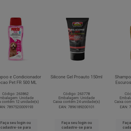
poo e Condicionador
Silicone Gel Proauto 150ml
Shampoo
ocao Pet FR 500 ML
Escuros
Código: 263862
Código: 263778
Cód
mbalagem: Unidade
Embalagem: Unidade
Embal
a contém 12 unidade(s)
Caixa contém 24 unidade(s)
Caixa con
AN: 7897520009193
EAN: 7896189200101
EAN: 
Faça seu login ou
Faça seu login ou
Faça
cadastre-se para
cadastre-se para
cada