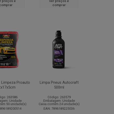
r preços e
ver preços e
comprar
comprar
e Limpeza Proauto
Limpa Pneus Autocraft
2x17x5cm
500ml
igo: 263586
Código: 263579
agem: Unidade
Embalagem: Unidade
tém 50 unidade(s)
Caixa contém 24 unidade(s)
7896189200514
EAN: 7896189225036