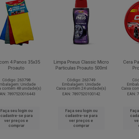
 com 4 Panos 35x35
Limpa Pneus Classic Micro
Cera Pa
Proauto
Particulas Proauto 500ml
Pr
Código: 263798
Código: 263749
Cód
mbalagem: Unidade
Embalagem: Unidade
Embal
a contém 48 unidade(s)
Caixa contém 24 unidade(s)
Caixa con
AN: 7897520016443
EAN: 7897520100142
EAN: 
Faça seu login ou
Faça seu login ou
Faça
cadastre-se para
cadastre-se para
cada
ver preços e
ver preços e
ve
comprar
comprar