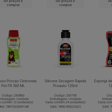
ver preços e
ver preços e
ve
comprar
comprar
oo Procao Cintronela
Silicone Secagem Rapida
Esponja d
Pet FR 500 ML
Proauto 120ml
1
Código: 263863
Código: 263793
Cód
mbalagem: Unidade
Embalagem: Unidade
Embal
a contém 12 unidade(s)
Caixa contém 24 unidade(s)
Caixa con
AN: 7897520009148
EAN: 7896189223025
EAN: 