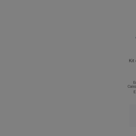
Kit
E
Caix
E