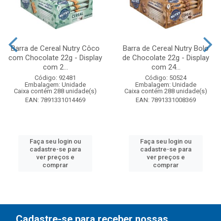
Barra de Cereal Nutry Côco
Barra de Cereal Nutry Bolo
com Chocolate 22g - Display
de Chocolate 22g - Display
com 2...
com 24...
Código: 92481
Código: 50524
Embalagem: Unidade
Embalagem: Unidade
Caixa contém 288 unidade(s)
Caixa contém 288 unidade(s)
EAN: 7891331014469
EAN: 7891331008369
Faça seu login ou
Faça seu login ou
cadastre-se para
cadastre-se para
ver preços e
ver preços e
comprar
comprar
Cadastre-se para receber nossas