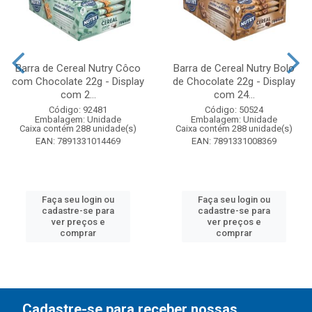
Barra de Cereal Nutry Côco
Barra de Cereal Nutry Bolo
com Chocolate 22g - Display
de Chocolate 22g - Display
com 2...
com 24...
Código: 92481
Código: 50524
Embalagem: Unidade
Embalagem: Unidade
Caixa contém 288 unidade(s)
Caixa contém 288 unidade(s)
EAN: 7891331014469
EAN: 7891331008369
Faça seu login ou
Faça seu login ou
cadastre-se para
cadastre-se para
ver preços e
ver preços e
comprar
comprar
Cadastre-se para receber nossas