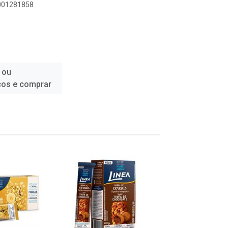
6001281858
 ou
ços e comprar