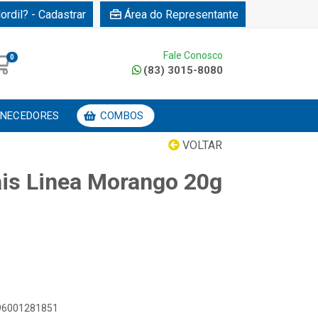
ordil? - Cadastrar
Área do Representante
Fale Conosco
0
(83) 3015-8080
NECEDORES
COMBOS
VOLTAR
ais Linea Morango 20g
896001281851