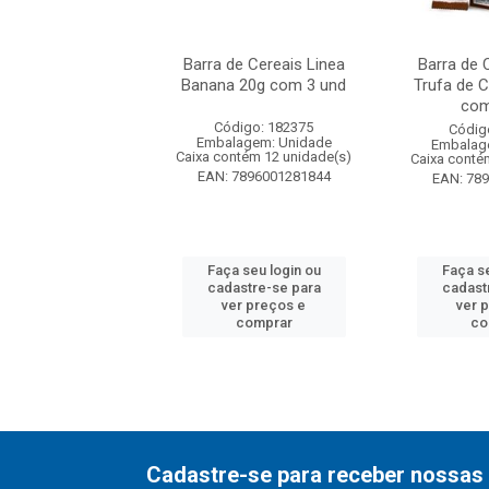
Cereais Linea Nuts
Barra de Cereais Linea
Barra de 
ra de Chocolate
Banana 20g com 3 und
Trufa de 
0g com 3...
com
Código: 182375
digo: 182377
Códig
Embalagem: Unidade
agem: Unidade
Embalag
Caixa contém 12 unidade(s)
ntém 12 unidade(s)
Caixa conté
EAN: 7896001281844
7896001281868
EAN: 78
 seu login ou
Faça seu login ou
Faça se
astre-se para
cadastre-se para
cadast
er preços e
ver preços e
ver 
comprar
comprar
co
Cadastre-se para receber nossas 