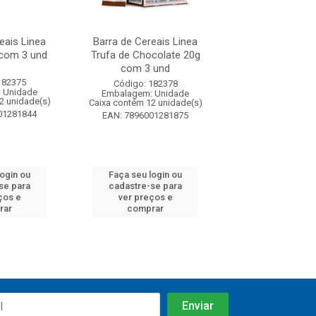
eais Linea
Barra de Cereais Linea
Barra de Cereais 
com 3 und
Trufa de Chocolate 20g
Cobertura de C
com 3 und
20g com 3.
182375
Código: 182378
Código: 182
 Unidade
Embalagem: Unidade
Embalagem: U
2 unidade(s)
Caixa contém 12 unidade(s)
Caixa contém 12 u
01281844
EAN: 7896001281875
EAN: 7896001
login ou
Faça seu login ou
Faça seu log
se para
cadastre-se para
cadastre-se 
ços e
ver preços e
ver preços
rar
comprar
comprar