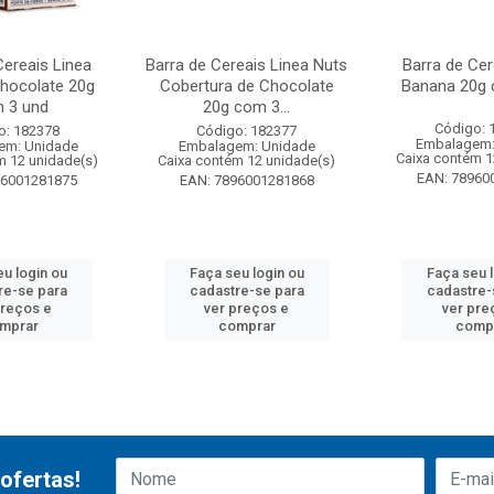
Cereais Linea
Barra de Cereais Linea Nuts
Barra de Cer
Chocolate 20g
Cobertura de Chocolate
Banana 20g 
 3 und
20g com 3...
Código: 
o: 182378
Código: 182377
Embalagem:
em: Unidade
Embalagem: Unidade
Caixa contém 1
m 12 unidade(s)
Caixa contém 12 unidade(s)
EAN: 78960
96001281875
EAN: 7896001281868
u login ou
Faça seu login ou
Faça seu 
re-se para
cadastre-se para
cadastre-
preços e
ver preços e
ver pre
mprar
comprar
comp
ofertas!