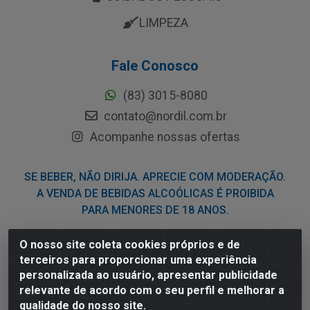
LIMPEZA
Fale Conosco
(83) 3015-8080
contato@nordil.com.br
Acompanhe nossas ofertas
SE BEBER, NÃO DIRIJA. APRECIE COM MODERAÇÃO.
A VENDA DE BEBIDAS ALCOÓLICAS É PROIBIDA
PARA MENORES DE 18 ANOS.
O nosso site coleta cookies próprios e de
Nordil Distribuidora - Avenida Liberdade, 2738, Bloco F -
terceiros para proporcionar uma experiência
Sesi - Bayeux/PB - CEP 58.111-400 - CNPJ
personalizada ao usuário, apresentar publicidade
03.775.813/0001-41
relevante de acordo com o seu perfil e melhorar a
qualidade do nosso site.