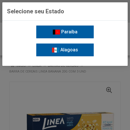
Selecione seu Estado
Baixe já o APP da Nordil
0
Paraíba
Alagoas
VOLTAR
INÍCIO
LINEA
BARRAS DE CEREAIS
BARRA DE CEREAIS LINEA BANANA 20G COM 3 UND