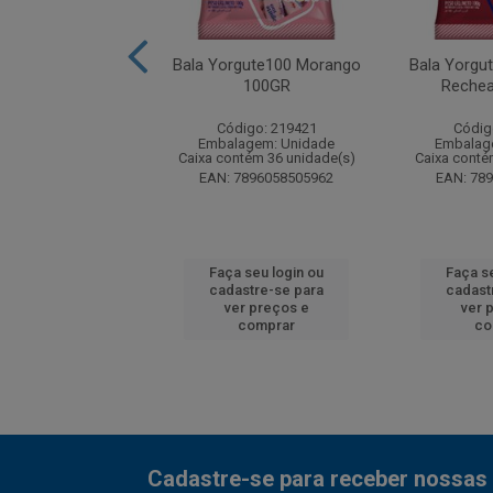
li Mini Burger DPS
Bala Yorgute100 Morango
Bala Yorgu
30X9G
100GR
Reche
digo: 263913
Código: 219421
Códig
agem: Unidade
Embalagem: Unidade
Embalag
ntém 12 unidade(s)
Caixa contém 36 unidade(s)
Caixa conté
4003084880205
EAN: 7896058505962
EAN: 78
 seu login ou
Faça seu login ou
Faça s
astre-se para
cadastre-se para
cadast
er preços e
ver preços e
ver 
comprar
comprar
co
Cadastre-se para receber nossas 