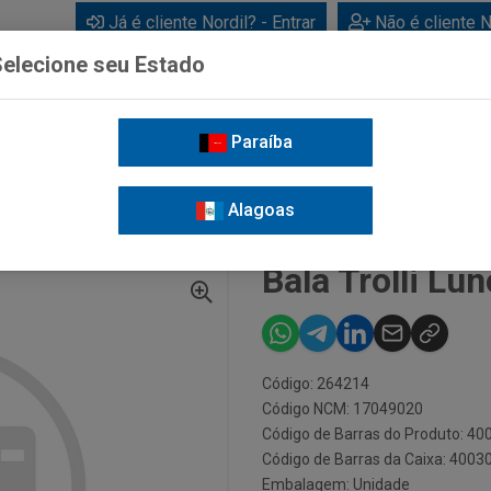
Já é cliente Nordil? - Entrar
Não é cliente N
elecione seu Estado
Paraíba
BEBIDAS
CUIDADOS PESSOAIS
LIMPEZA
FOR
Alagoas
ALA TROLLI LUNCK BAG 77,5G
Bala Trolli Lu
Código: 264214
Código NCM: 17049020
Código de Barras do Produto: 4
Código de Barras da Caixa: 400
Embalagem: Unidade