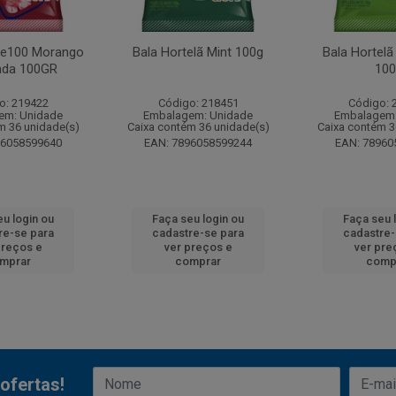
te100 Morango
Bala Hortelã Mint 100g
Bala Hortel
ada 100GR
100
o: 219422
Código: 218451
Código: 
em: Unidade
Embalagem: Unidade
Embalagem:
m 36 unidade(s)
Caixa contém 36 unidade(s)
Caixa contém 3
96058599640
EAN: 7896058599244
EAN: 78960
eu login ou
Faça seu login ou
Faça seu 
re-se para
cadastre-se para
cadastre-
preços e
ver preços e
ver pre
mprar
comprar
comp
ofertas!