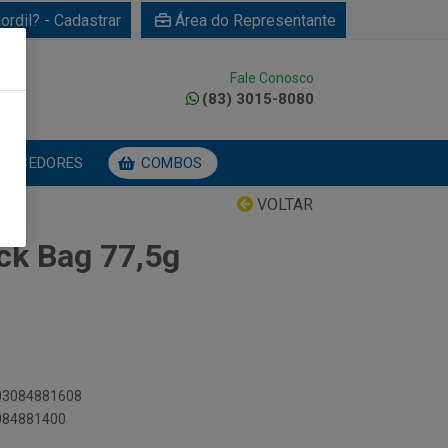
ordil? - Cadastrar
Área do Representante
Fale Conosco
0
(83) 3015-8080
NECEDORES
COMBOS
VOLTAR
nck Bag 77,5g
003084881608
3084881400