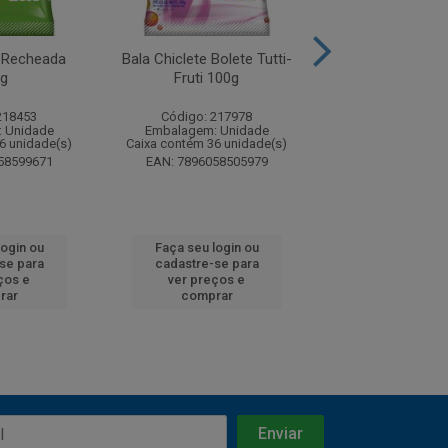
ã Recheada
Bala Chiclete Bolete Tutti-
Biscoitos Vieira
g
Fruti 100g
Sabor Origina
218453
Código: 217978
Código: 26
 Unidade
Embalagem: Unidade
Embalagem: U
6 unidade(s)
Caixa contém 36 unidade(s)
Caixa contém 12 u
58599671
EAN: 7896058505979
EAN: 5601008
login ou
Faça seu login ou
Faça seu log
se para
cadastre-se para
cadastre-se
ços e
ver preços e
ver preços
rar
comprar
compra