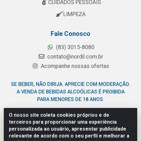
CUIDADOS PESSOAIS
LIMPEZA
Fale Conosco
(83) 3015-8080
contato@nordil.com.br
Acompanhe nossas ofertas
SE BEBER, NÃO DIRIJA. APRECIE COM MODERAÇÃO.
A VENDA DE BEBIDAS ALCOÓLICAS É PROIBIDA
PARA MENORES DE 18 ANOS.
O nosso site coleta cookies próprios e de
Nordil Distribuidora - Avenida Liberdade, 2738, Bloco F -
terceiros para proporcionar uma experiência
Sesi - Bayeux/PB - CEP 58.111-400 - CNPJ
personalizada ao usuário, apresentar publicidade
03.775.813/0001-41
relevante de acordo com o seu perfil e melhorar a