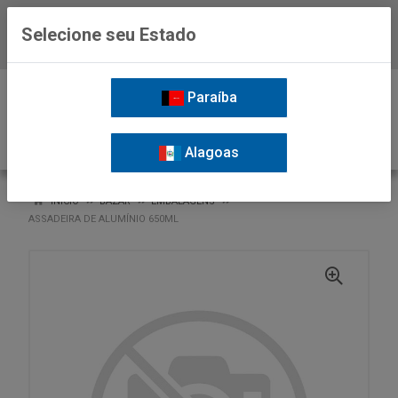
Selecione seu Estado
Baixe já o APP da Nordil
0
Paraíba
Alagoas
VOLTAR
INÍCIO
BAZAR
EMBALAGENS
ASSADEIRA DE ALUMÍNIO 650ML