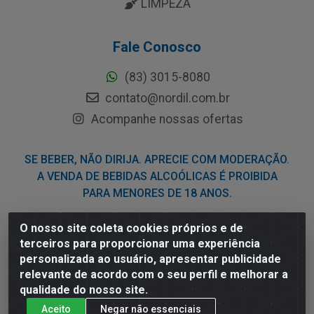
LIMPEZA
Fale Conosco
(83) 3015-8080
contato@nordil.com.br
Acompanhe nossas ofertas
SE BEBER, NÃO DIRIJA. APRECIE COM MODERAÇÃO.
A VENDA DE BEBIDAS ALCOÓLICAS É PROIBIDA
PARA MENORES DE 18 ANOS.
O nosso site coleta cookies próprios e de
Nordil Distribuidora - Avenida Liberdade, 2738, Bloco F -
terceiros para proporcionar uma experiência
Sesi - Bayeux/PB - CEP 58.111-400 - CNPJ
personalizada ao usuário, apresentar publicidade
03.775.813/0001-41
relevante de acordo com o seu perfil e melhorar a
qualidade do nosso site.
Aceito
Negar não essenciais