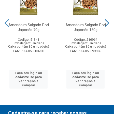
Amendoim Salgado Dori
Amendoim Salgado Dori
Japonês 70g
Japonês 150g
Código: 51341
Código: 216964
Embalagem: Unidade
Embalagem: Unidade
Caixa contém 30 unidade(s)
Caixa contém 36 unidade(s)
EAN: 7896058500738
EAN: 7896058599626
Faça seu login ou
Faça seu login ou
cadastre-se para
cadastre-se para
ver preços e
ver preços e
comprar
comprar
Cadastre-se para receber nossas