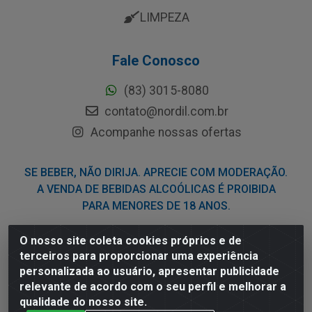
LIMPEZA
Fale Conosco
(83) 3015-8080
contato@nordil.com.br
Acompanhe nossas ofertas
SE BEBER, NÃO DIRIJA. APRECIE COM MODERAÇÃO.
A VENDA DE BEBIDAS ALCOÓLICAS É PROIBIDA
PARA MENORES DE 18 ANOS.
O nosso site coleta cookies próprios e de
Nordil Distribuidora - Avenida Liberdade, 2738, Bloco F -
terceiros para proporcionar uma experiência
Sesi - Bayeux/PB - CEP 58.111-400 - CNPJ
personalizada ao usuário, apresentar publicidade
03.775.813/0001-41
relevante de acordo com o seu perfil e melhorar a
qualidade do nosso site.