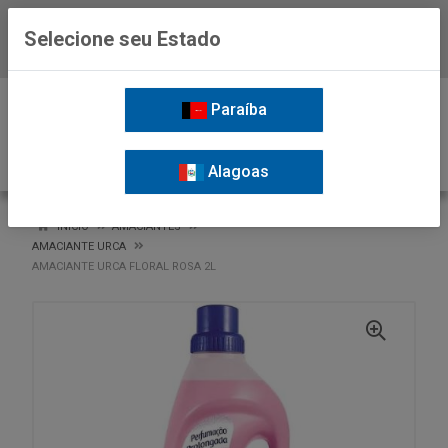
Selecione seu Estado
Baixe já o APP da Nordil
0
Paraíba
Alagoas
VOLTAR
INÍCIO
AMACIANTES
AMACIANTE URCA
AMACIANTE URCA FLORAL ROSA 2L