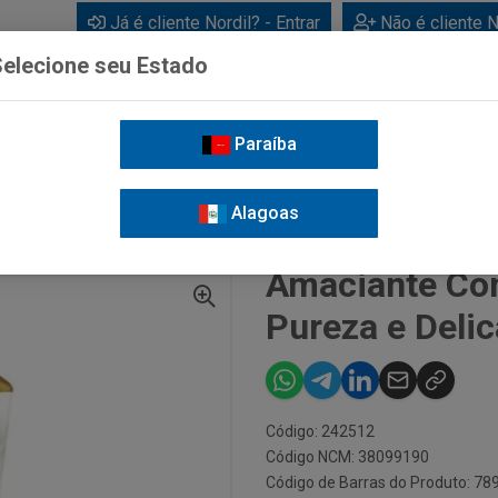
Já é cliente Nordil? - Entrar
Não é cliente N
elecione seu Estado
Paraíba
BEBIDAS
CUIDADOS PESSOAIS
LIMPEZA
FOR
Alagoas
E CONCENTRADO URCA
AMACIANTE CONCENTRADO BABY SOFT PUREZA E DELICA
Amaciante Con
Pureza e Deli
Código: 242512
Código NCM: 38099190
Código de Barras do Produto: 7