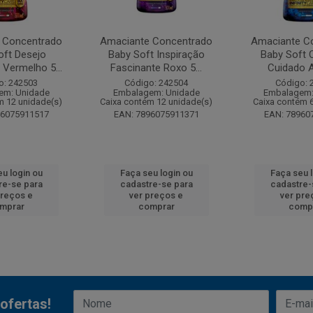
 Concentrado
Amaciante Concentrado
Amaciante C
oft Desejo
Baby Soft Inspiração
Baby Soft 
 Vermelho 5...
Fascinante Roxo 5...
Cuidado A
o: 242503
Código: 242504
Código: 
em: Unidade
Embalagem: Unidade
Embalagem:
m 12 unidade(s)
Caixa contém 12 unidade(s)
Caixa contém 
96075911517
EAN: 7896075911371
EAN: 78960
u login ou
Faça seu login ou
Faça seu 
re-se para
cadastre-se para
cadastre-
preços e
ver preços e
ver pre
mprar
comprar
comp
ofertas!