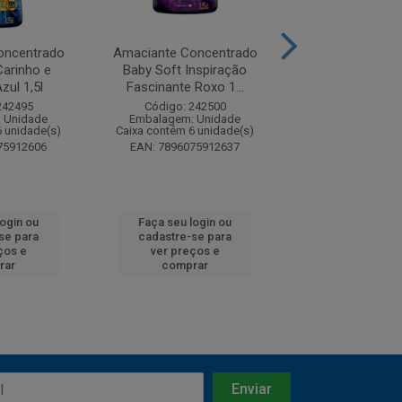
oncentrado
Amaciante Concentrado
Amaciante Con
Carinho e
Baby Soft Inspiração
Baby Soft Pu
zul 1,5l
Fascinante Roxo 1...
Delicadeza Bran
242495
Código: 242500
Código: 242
 Unidade
Embalagem: Unidade
Embalagem: U
6 unidade(s)
Caixa contém 6 unidade(s)
Caixa contém 6 u
75912606
EAN: 7896075912637
EAN: 7896075
login ou
Faça seu login ou
Faça seu log
se para
cadastre-se para
cadastre-se 
ços e
ver preços e
ver preços
rar
comprar
comprar