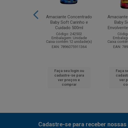
te Concentrado
Amaciante Concentrado
Amaciante
oral Bouquet 1L
Baby Soft Carinho e
Baby S
Cuidado 500ml
Envolvente
digo: 123549
Código: 242502
Códig
agem: Unidade
Embalagem: Unidade
Embalag
ntém 12 unidade(s)
Caixa contém 12 unidade(s)
Caixa conté
7896056405752
EAN: 7896075911364
EAN: 78
 seu login ou
Faça seu login ou
Faça se
astre-se para
cadastre-se para
cadast
er preços e
ver preços e
ver 
comprar
comprar
co
Cadastre-se para receber nossas 