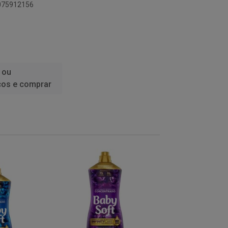
6075912156
 ou
ços e comprar