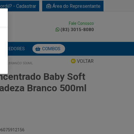
ordil? - Cadastrar
Área do Representante
Fale Conosco
0
(83) 3015-8080
NECEDORES
COMBOS
VOLTAR
DEZA BRANCO 500ML
centrado Baby Soft
cadeza Branco 500ml
896075912156